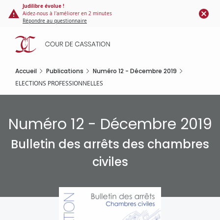
Panneau de gestion des cookies
Aller
Judilibre évolue !
Aidez-nous à l'améliorer en 2 minutes
au
Répondre au questionnaire
contenu
principal
Accueil
Publications
Numéro 12 - Décembre 2019
ELECTIONS PROFESSIONNELLES
Numéro 12 - Décembre 2019
Bulletin des arrêts des chambres
civiles