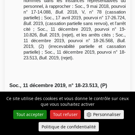
hommes dans les instances représentatives du
personnel, à rapprocher : Soc., 9 mai 2018, pourvoi
n° 17-14.088,
Bull.
2018, V, n° 78 (cassation
partielle) ; Soc., 17 avril 2019, pourvoi n° 17-26.724,
Bull.
2019, (cassation partielle sans renvoi), et l'arrêt
cité ; Soc., 11 décembre 2019, pourvoi n° 19-
10.826,
Bull.
2019, (rejet), et les arrêts cités ; Soc.,
11 décembre 2019, pourvoi n° 18-26.568,
Bull.
2019, (2) (irrecevabilité partielle et cassation
partielle) ; Soc., 11 décembre 2019, pourvoi n° 18-
23.513,
Bull.
2019, (rejet).
Soc., 11 décembre 2019, n° 18-23.513, (P)
Rejet
Ce site utilise des cookies et vous donne le contrôle sur ceux
que vous souhaitez activer
Comité social et économique – Opérations
Tout accepter
Tout refuser
Personnaliser
électorales – Modalités d'organisation et de
déroulement – Listes de candidatures –
Politique de confidentialité
Queue-Fair
Menu
Alternance des candidats – Représentation