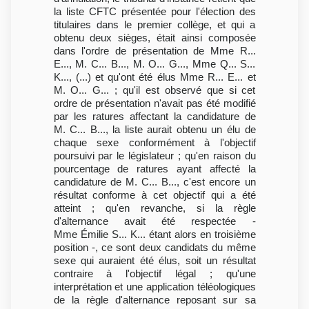
la liste CFTC présentée pour l'élection des
titulaires dans le premier collège, et qui a
obtenu deux sièges, était ainsi composée
dans l'ordre de présentation de Mme R...
E..., M. C... B..., M. O... G..., Mme Q... S...
K..., (...) et qu'ont été élus Mme R... E... et
M. O... G... ; qu'il est observé que si cet
ordre de présentation n'avait pas été modifié
par les ratures affectant la candidature de
M. C... B..., la liste aurait obtenu un élu de
chaque sexe conformément à l'objectif
poursuivi par le législateur ; qu'en raison du
pourcentage de ratures ayant affecté la
candidature de M. C... B..., c'est encore un
résultat conforme à cet objectif qui a été
atteint ; qu'en revanche, si la règle
d'alternance avait été respectée -
Mme Émilie S... K... étant alors en troisième
position -, ce sont deux candidats du même
sexe qui auraient été élus, soit un résultat
contraire à l'objectif légal ; qu'une
interprétation et une application téléologiques
de la règle d'alternance reposant sur sa