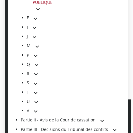
PUBLIQUE
F
I
J
M
P
Q
R
S
T
U
V
Partie II - Avis de la Cour de cassation
Partie III - Décisions du Tribunal des conflits