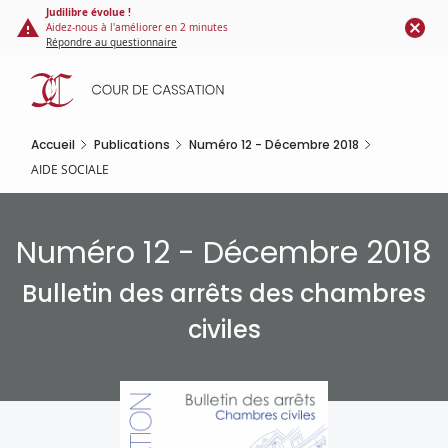
Panneau de gestion des cookies
Aller
Judilibre évolue !
Aidez-nous à l'améliorer en 2 minutes
au
Répondre au questionnaire
contenu
principal
Accueil
Publications
Numéro 12 - Décembre 2018
AIDE SOCIALE
Numéro 12 - Décembre 2018
Bulletin des arrêts des chambres
civiles