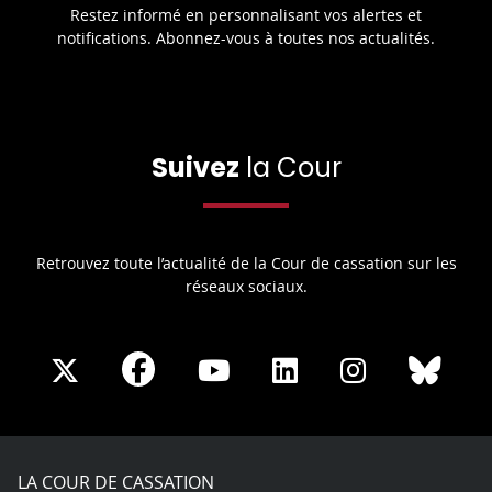
Restez informé en personnalisant vos alertes et
notifications. Abonnez-vous à toutes nos actualités.
Suivez
la Cour
Retrouvez toute l’actualité de la Cour de cassation sur les
réseaux sociaux.
Share
Share
Share
Share
Sha
Share
on
on
on
on
on
on
Facebook
X
Youtube
LinkedIn
Instagram
Blue
play
LA COUR DE CASSATION