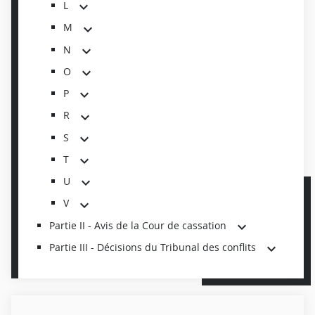
L
M
N
O
P
R
S
T
U
V
Partie II - Avis de la Cour de cassation
Partie III - Décisions du Tribunal des conflits