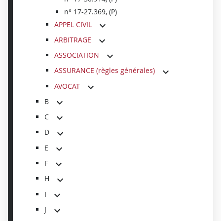
n° 17-27.369, (P)
APPEL CIVIL
ARBITRAGE
ASSOCIATION
ASSURANCE (règles générales)
AVOCAT
B
C
D
E
F
H
I
J