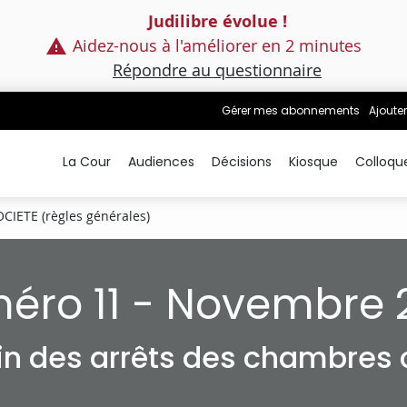
Judilibre évolue !
Aidez-nous à l'améliorer en 2 minutes
Répondre au questionnaire
Gérer mes abonnements
Ajouter
La Cour
Audiences
Décisions
Kiosque
Colloqu
CIETE (règles générales)
éro 11 - Novembre 
tin des arrêts des chambres c