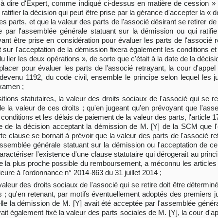
 à dire d'Expert, comme indiqué ci-dessus en matière de cession » ;
atifier la décision qui peut être prise par la gérance d'accepter la « 
es parts, et que la valeur des parts de l'associé désirant se retirer 
ée par l'assemblée générale statuant sur la démission ou qui ratifi
nt être prise en considération pour évaluer les parts de l'associé r
sur l'acceptation de la démission fixera également les conditions et
du lier les deux opérations », de sorte que c'était à la date de la déci
lacer pour évaluer les parts de l'associé retrayant, la cour d'appel 
, devenu 1192, du code civil, ensemble le principe selon lequel les
examen ;
tions statutaires, la valeur des droits sociaux de l'associé qui se re
 la valeur de ces droits ; qu'en jugeant qu'en prévoyant que l'ass
conditions et les délais de paiement de la valeur des parts, l'article 1
ate de la décision acceptant la démission de M. [Y] de la SCM que l'
te clause se bornait à prévoir que la valeur des parts de l'associé retr
'assemblée générale statuant sur la démission ou l'acceptation de cel
ractériser l'existence d'une clause statutaire qui dérogerait au princ
 date la plus proche possible du remboursement, a méconnu les article
ieure à l'ordonnance n° 2014-863 du 31 juillet 2014 ;
 valeur des droits sociaux de l'associé qui se retire doit être détermin
 ; qu'en retenant, par motifs éventuellement adoptés des premiers j
elle la démission de M. [Y] avait été acceptée par l'assemblée généra
t également fixé la valeur des parts sociales de M. [Y], la cour d'app