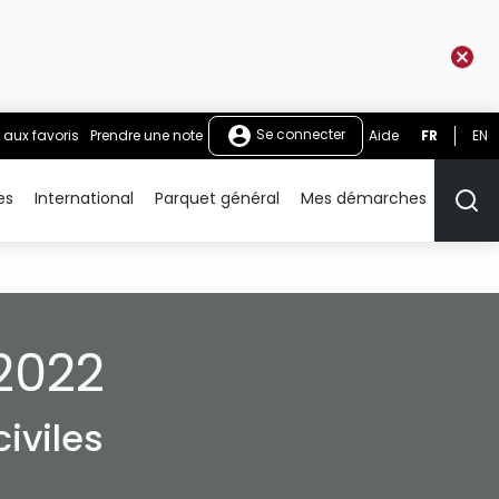
Se connecter
 aux favoris
Prendre une note
Aide
FR
EN
es
International
Parquet général
Mes démarches
Rech
2022
iviles