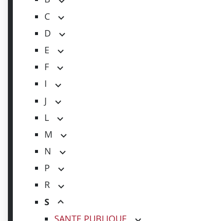
C
D
E
F
I
J
L
M
N
P
R
S
SANTE PUBLIQUE