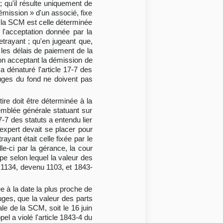
 qu'il résulte uniquement de
démission » d'un associé, fixe
de la SCM est celle déterminée
e l'acceptation donnée par la
etrayant ; qu'en jugeant que,
 les délais de paiement de la
sion acceptant la démission de
a dénaturé l'article 17-7 des
 juges du fond ne doivent pas
tire doit être déterminée à la
emblée générale statuant sur
7-7 des statuts a entendu lier
expert devait se placer pour
ayant était celle fixée par le
le-ci par la gérance, la cour
ipe selon lequel la valeur des
s 1134, devenu 1103, et 1843-
ée à la date la plus proche de
uges, que la valeur des parts
le de la SCM, soit le 16 juin
el a violé l'article 1843-4 du