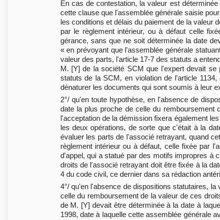
En cas de contestation, la valeur est déterminée
cette clause que l'assemblée générale saisie pour r
les conditions et délais du paiement de la valeur d
par le règlement intérieur, ou à défaut celle fix
gérance, sans que ne soit déterminée la date deva
« en prévoyant que l'assemblée générale statuant 
valeur des parts, l'article 17-7 des statuts a enten
M. [Y] de la société SCM que l'expert devait se p
statuts de la SCM, en violation de l'article 1134
dénaturer les documents qui sont soumis à leur 
2°/ qu'en toute hypothèse, en l'absence de disposi
date la plus proche de celle du remboursement de
l'acceptation de la démission fixera également les 
les deux opérations, de sorte que c'était à la d
évaluer les parts de l'associé retrayant, quand cet
règlement intérieur ou à défaut, celle fixée par l
d'appel, qui a statué par des motifs impropres à ca
droits de l'associé retrayant doit être fixée à la
4 du code civil, ce dernier dans sa rédaction antér
4°/ qu'en l'absence de dispositions statutaires, la
celle du remboursement de la valeur de ces droits
de M. [Y] devait être déterminée à la date à laqu
1998, date à laquelle cette assemblée générale avai