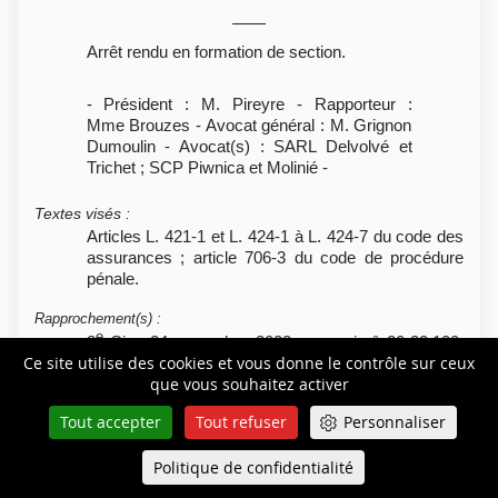
Arrêt rendu en formation de section.
- Président : M. Pireyre - Rapporteur :
Mme Brouzes - Avocat général : M. Grignon
Dumoulin - Avocat(s) : SARL Delvolvé et
Trichet ; SCP Piwnica et Molinié -
Textes visés
:
Articles L. 421-1 et L. 424-1 à L. 424-7 du code des
assurances ; article 706-3 du code de procédure
pénale.
Rapprochement(s)
:
e
2
Civ., 24 novembre 2022, pourvoi n° 20-22.100,
Ce site utilise des cookies et vous donne le contrôle sur ceux
e
Bull.
, (cassation partielle sans renvoi) ; 2
Civ.,
que vous souhaitez activer
24 novembre 2022, pourvoi n° 20-19.288,
Bull.
,
(cassation sans renvoi) ; Soc., 2 décembre 2020,
Tout accepter
Tout refuser
Personnaliser
e
pourvoi n° 19-11.986,
Bull.
, (rejet) ; 2
Civ.,
26 novembre 2020, pourvoi n° 19-21.014, (rejet).
Politique de confidentialité
Queue-Fair
Menu