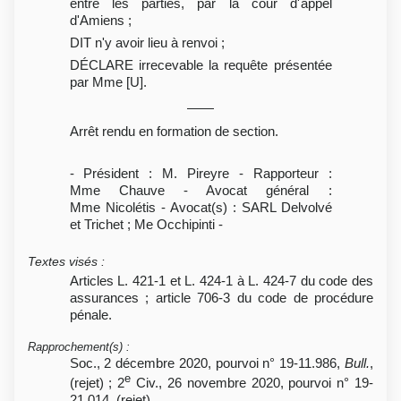
entre les parties, par la cour d'appel
d'Amiens ;
DIT n'y avoir lieu à renvoi ;
DÉCLARE irrecevable la requête présentée
par Mme [U].
Arrêt rendu en formation de section.
- Président : M. Pireyre - Rapporteur :
Mme Chauve - Avocat général :
Mme Nicolétis - Avocat(s) : SARL Delvolvé
et Trichet ; Me Occhipinti -
Textes visés
:
Articles L. 421-1 et L. 424-1 à L. 424-7 du code des
assurances ; article 706-3 du code de procédure
pénale.
Rapprochement(s)
:
Soc., 2 décembre 2020, pourvoi n° 19-11.986,
Bull.
,
e
(rejet) ; 2
Civ., 26 novembre 2020, pourvoi n° 19-
21.014, (rejet).