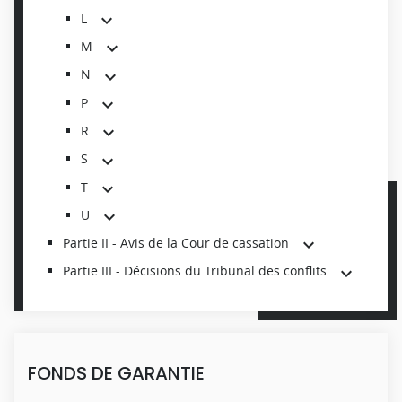
L
M
N
P
R
S
T
U
Partie II - Avis de la Cour de cassation
Partie III - Décisions du Tribunal des conflits
FONDS DE GARANTIE