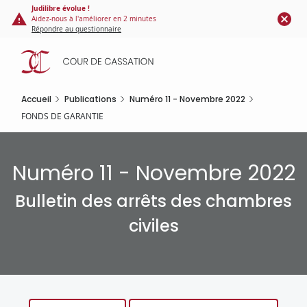
Panneau de gestion des cookies
Aller
Judilibre évolue !
Aidez-nous à l'améliorer en 2 minutes
au
Répondre au questionnaire
contenu
principal
Accueil
Publications
Numéro 11 - Novembre 2022
FONDS DE GARANTIE
Numéro 11 - Novembre 2022
Bulletin des arrêts des chambres
civiles