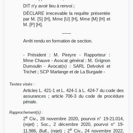
DIT n'y avoir lieu à renvoi ;
DÉCLARE irrecevable la requête présentée
par M. [S] [H], Mme [U] [H], Mme [M] [H] et
M. [P] [H].
Arrêt rendu en formation de section.
- Président : M. Pireyre - Rapporteur :
Mme Chauve - Avocat général : M. Grignon
Dumoulin - Avocat(s) : SARL Delvolvé et
Trichet ; SCP Marlange et de La Burgade -
Textes visés
:
Articles L. 421-1 et L. 424-1 à L. 424-7 du code des
assurances ; article 706-3 du code de procédure
pénale.
Rapprochement(s)
:
e
2
Civ., 26 novembre 2020, pourvoi n° 19-21.014,
(rejet) ; Soc., 2 décembre 2020, pourvoi n° 19-
e
11.986,
Bull.
, (rejet) ; 2
Civ., 24 novembre 2022,