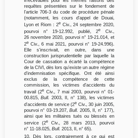
irrecevables pour les mêmes raisons des
requêtes présentées sur le fondement de
l'article 706-3 du code de procédure pénale
(notamment, les cours d'appel de Douai,
e
Lyon et Riom : 2
Civ., 24 septembre 2020,
e
pourvoi n° 19-12.992, publié, 2
Civ.,
26 novembre 2020, pourvoi n° 19-21.014, et
e
2
Civ., 6 mai 2021, pourvoi n° 19-24.996).
Elle s'inscrivait, en outre, dans une
construction jurisprudentielle par laquelle la
Cour de cassation a écarté la compétence
de la CIVI, dès lors qu'existe un autre régime
d'indemnisation spécifique. Ont été ainsi
exclus de la compétence de cette
commission, les victimes d'accidents du
e
travail (2
Civ., 7 mai 2003, pourvoi n° 01-
00.815,
Bull.
2003, II, n° 138), les victimes
e
d'accidents de service (2
Civ., 30 juin 2005,
pourvoi n° 03-19.207,
Bull.
2005, II, n° 177),
ainsi que les militaires tués ou blessés en
e
service (2
Civ., 28 mars 2013, pourvoi
n° 11-18.025,
Bull.
2013, II, n° 65).
10. Dès lors, contrairement à ce qui est