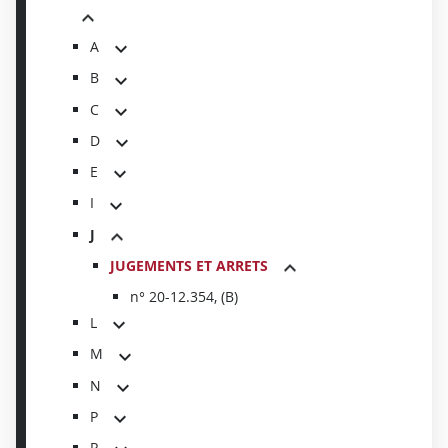
A
B
C
D
E
I
J
JUGEMENTS ET ARRETS
n° 20-12.354, (B)
L
M
N
P
R