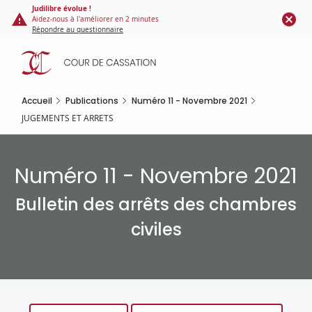
Panneau de gestion des cookies
Aller
Judilibre évolue !
Aidez-nous à l'améliorer en 2 minutes
au
Répondre au questionnaire
contenu
principal
Accueil
Publications
Numéro 11 - Novembre 2021
JUGEMENTS ET ARRETS
Numéro 11 - Novembre 2021
Bulletin des arrêts des chambres
civiles