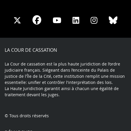
Share
Share
Share
Share
Sha
Share
on
on
on
on
on
on
Facebook
X
Youtube
LinkedIn
Instagram
Blue
play
LA COUR DE CASSATION
La Cour de cassation est la plus haute juridiction de l’ordre
judiciaire français. Siégeant dans l’enceinte du Palais de
justice de l'Île de la Cité, cette institution remplit une mission
essentielle: unifier et contrôler l'interprétation des lois.
La Haute Juridiction garantit ainsi à chacun une égalité de
traitement devant les juges.
© Tous droits réservés