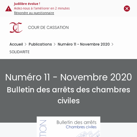
Panneau de gestion des cookies
Aller
Judilibre évolue !
Aidez-nous à l'améliorer en 2 minutes
au
Répondre au questionnaire
contenu
principal
Accueil
Publications
Numéro 11 - Novembre 2020
SOLIDARITE
Numéro 11 - Novembre 2020
Bulletin des arrêts des chambres
civiles