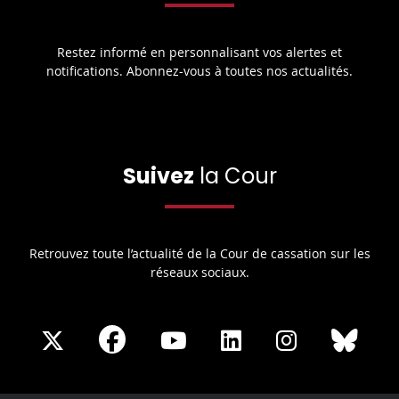
Restez informé en personnalisant vos alertes et
notifications. Abonnez-vous à toutes nos actualités.
Suivez
la Cour
Retrouvez toute l’actualité de la Cour de cassation sur les
réseaux sociaux.
Share
Share
Share
Share
Sha
Share
on
on
on
on
on
on
Facebook
X
Youtube
LinkedIn
Instagram
Blue