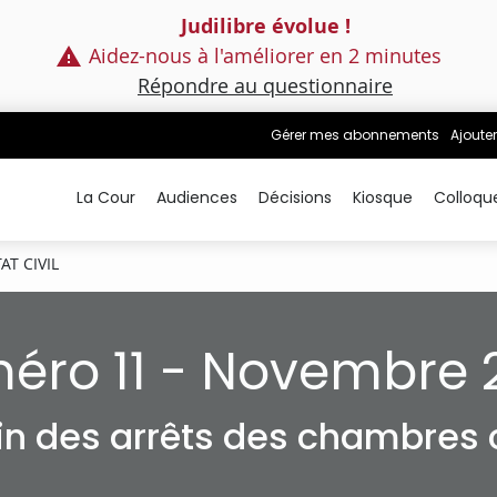
Judilibre évolue !
Aidez-nous à l'améliorer en 2 minutes
Répondre au questionnaire
Gérer mes abonnements
Ajouter
La Cour
Audiences
Décisions
Kiosque
Colloqu
AT CIVIL
éro 11 - Novembre 
tin des arrêts des chambres c