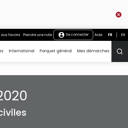
Se connecter
 aux favoris
Prendre une note
Aide
FR
EN
es
International
Parquet général
Mes démarches
Rech
2020
iviles