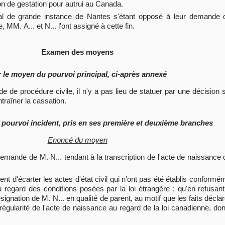
 de gestation pour autrui au Canada.
nal de grande instance de Nantes s'étant opposé à leur demande de
, MM. A... et N... l'ont assigné à cette fin.
Examen des moyens
 le moyen du pourvoi principal, ci-après annexé
code de procédure civile, il n'y a pas lieu de statuer par une décisio
raîner la cassation.
pourvoi incident, pris en ses première et deuxième branches
Enoncé du moyen
la demande de M. N... tendant à la transcription de l'acte de naissance d
nt d'écarter les actes d'état civil qui n'ont pas été établis conformémen
u regard des conditions posées par la loi étrangère ; qu'en refusant 
ésignation de M. N... en qualité de parent, au motif que les faits déc
 régularité de l'acte de naissance au regard de la loi canadienne, dont 