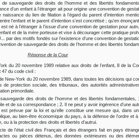
ion de sauvegarde des droits de l'homme et des libertés fondamental
ance d'un enfant à l'étranger ait pour origine une convention de gestat
de naissance du lien de filiation à l'égard du parent d'intention men
 entre l'enfant et le parent d'intention s'est concrétisé ; qu'en énonçan
ant est né à l'étranger à l'issue d'une convention de gestation pour autrui
l'enfant et de la mère porteuse et vise à décourager cette pratique proh
J... par des motifs fondés sur l'existence d'une convention de gestation
a Convention de sauvegarde des droits de l'homme et des libertés fondam
Réponse de la Cour
York du 20 novembre 1989 relative aux droits de l'enfant, 8 de la 
47 du code civil :
on de New-York du 20 novembre 1989, dans toutes les décisions qui con
es de protection sociale, des tribunaux, des autorités administrative
ration primordiale.
e sauvegarde des droits de l'homme et des libertés fondamentales, 
ile et de sa correspondance ; 2. Il ne peut y avoir ingérence d'une aut
 est prévue par la loi et qu'elle constitue une mesure qui, dans u
blique, au bien-être économique du pays, à la défense de l'ordre et à 
 ou à la protection des droits et libertés d'autrui.
acte de l'état civil des Français et des étrangers fait en pays étran
s actes ou pièces détenus, des données extérieures ou des élémen