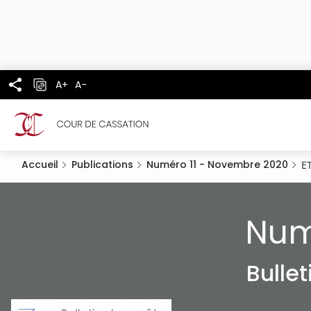
Panneau de gestion des cookies
Aller
au
contenu
principal
A+
A-
Accueil
Publications
Numéro 11 - Novembre 2020
ET
Num
Bulle