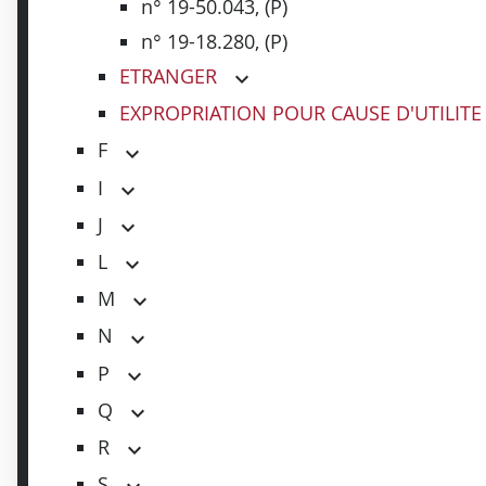
n° 19-50.043, (P)
n° 19-18.280, (P)
ETRANGER
EXPROPRIATION POUR CAUSE D'UTILITE
F
I
J
L
M
N
P
Q
R
S