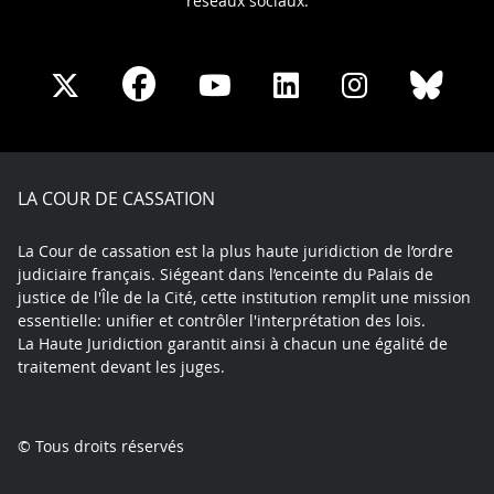
réseaux sociaux.
Share
Share
Share
Share
Sha
Share
on
on
on
on
on
on
Facebook
X
Youtube
LinkedIn
Instagram
Blue
play
LA COUR DE CASSATION
La Cour de cassation est la plus haute juridiction de l’ordre
judiciaire français. Siégeant dans l’enceinte du Palais de
justice de l'Île de la Cité, cette institution remplit une mission
essentielle: unifier et contrôler l'interprétation des lois.
La Haute Juridiction garantit ainsi à chacun une égalité de
traitement devant les juges.
© Tous droits réservés