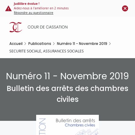
Panneau de gestion des cookies
Aller
Judilibre évolue !
Aidez-nous à l'améliorer en 2 minutes
au
Répondre au questionnaire
contenu
principal
Accueil
Publications
Numéro 11 - Novembre 2019
SECURITE SOCIALE, ASSURANCES SOCIALES
Numéro 11 - Novembre 2019
Bulletin des arrêts des chambres
civiles