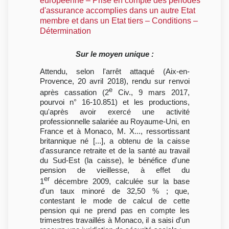
européenne – Prise en compte des périodes
d'assurance accomplies dans un autre Etat
membre et dans un Etat tiers – Conditions –
Détermination
Sur le moyen unique :
Attendu, selon l'arrêt attaqué (Aix-en-
Provence, 20 avril 2018), rendu sur renvoi
e
après cassation (2
Civ., 9 mars 2017,
pourvoi n° 16-10.851) et les productions,
qu'après avoir exercé une activité
professionnelle salariée au Royaume-Uni, en
France et à Monaco, M. X..., ressortissant
britannique né [...], a obtenu de la caisse
d'assurance retraite et de la santé au travail
du Sud-Est (la caisse), le bénéfice d'une
pension de vieillesse, à effet du
er
1
décembre 2009, calculée sur la base
d'un taux minoré de 32,50 % ; que,
contestant le mode de calcul de cette
pension qui ne prend pas en compte les
trimestres travaillés à Monaco, il a saisi d'un