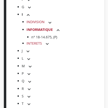
G
I
INDIVISION
INFORMATIQUE
n° 18-14.675, (P)
INTERETS
J
L
M
P
Q
R
S
T