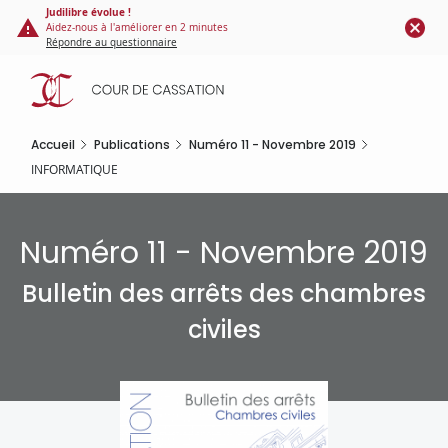
Panneau de gestion des cookies
Aller
Judilibre évolue !
Aidez-nous à l'améliorer en 2 minutes
au
Répondre au questionnaire
contenu
principal
Accueil
Publications
Numéro 11 - Novembre 2019
INFORMATIQUE
Numéro 11 - Novembre 2019
Bulletin des arrêts des chambres
civiles