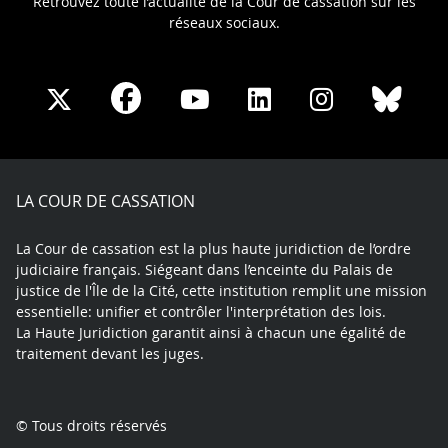
Retrouvez toute l’actualité de la Cour de cassation sur les
réseaux sociaux.
Share
Share
Share
Share
Sha
Share
on
on
on
on
on
on
Facebook
X
Youtube
LinkedIn
Instagram
Blue
play
LA COUR DE CASSATION
La Cour de cassation est la plus haute juridiction de l’ordre
judiciaire français. Siégeant dans l’enceinte du Palais de
justice de l'Île de la Cité, cette institution remplit une mission
essentielle: unifier et contrôler l'interprétation des lois.
La Haute Juridiction garantit ainsi à chacun une égalité de
traitement devant les juges.
© Tous droits réservés