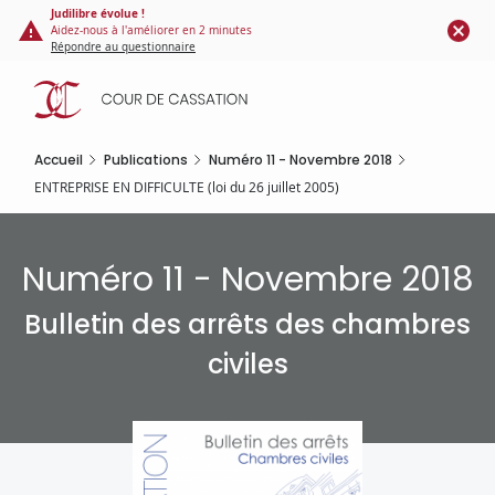
Panneau de gestion des cookies
Aller
Judilibre évolue !
Aidez-nous à l'améliorer en 2 minutes
au
Répondre au questionnaire
contenu
principal
Accueil
Publications
Numéro 11 - Novembre 2018
ENTREPRISE EN DIFFICULTE (loi du 26 juillet 2005)
Numéro 11 - Novembre 2018
Bulletin des arrêts des chambres
civiles