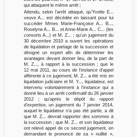
qui attaquent le même arrêt ;
Attendu, selon l'arrêt attaqué, qu'Yvette E...
veuve A... est décédée en laissant pour lui
succéder Mmes Marie-Françoise A... B...,
Roselyne A... B... et Anne-Marie A... C... (les
consorts A...) et M. Z... ; qu'un jugement du
30 décembre 2010 a ouvert les opérations
de liquidation et partage de la succession et
désigné un expert afin de déterminer les
avantages devant donner lieu, de la part de
M. Z..., à rapport à la succession ; que le
12 mai 2011, au cours de l'instance d'appel
afférente à ce jugement, M. Z... a été mis en
liquidation judiciaire et M. Y..., liquidateur, est
intervenu volontairement à l'instance qui a
donné lieu à un arrêt confirmatif du 26 janvier
2012 ; qu'après le dépôt du rapport
d'expertise, un jugement du 7 janvier 2014,
auquel le liquidateur n'a pas été partie, a dit
que M. Z... devrait rapporter des sommes à
la succession ; que M. Z... et son liquidateur
ont relevé appel de ce second jugement, en
demandant le prononcé de sa « nullité »,