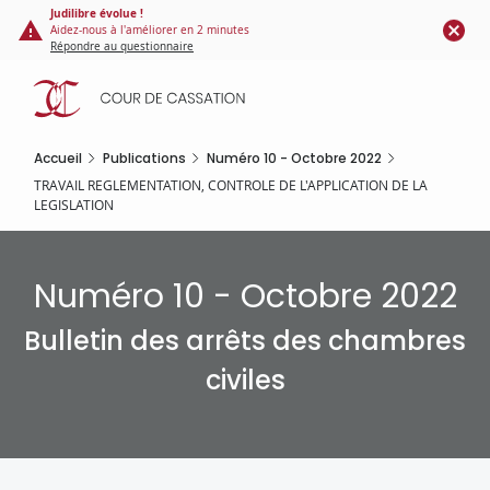
Panneau de gestion des cookies
Aller
Judilibre évolue !
Aidez-nous à l'améliorer en 2 minutes
au
Répondre au questionnaire
contenu
principal
Accueil
Publications
Numéro 10 - Octobre 2022
TRAVAIL REGLEMENTATION, CONTROLE DE L'APPLICATION DE LA
LEGISLATION
Numéro 10 - Octobre 2022
Bulletin des arrêts des chambres
civiles