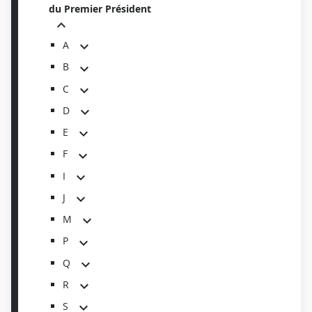
du Premier Président
A
B
C
D
E
F
I
J
M
P
Q
R
S