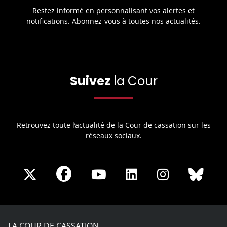
Restez informé en personnalisant vos alertes et
notifications. Abonnez-vous à toutes nos actualités.
Suivez
la Cour
Retrouvez toute l’actualité de la Cour de cassation sur les
réseaux sociaux.
Share
Share
Share
Share
Sha
Share
on
on
on
on
on
on
Facebook
X
Youtube
LinkedIn
Instagram
Blue
play
LA COUR DE CASSATION