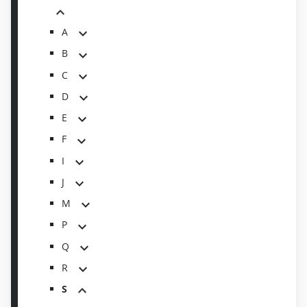
A
B
C
D
E
F
I
J
M
P
Q
R
S