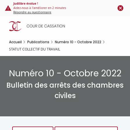
Panneau de gestion des cookies
Aller
Judilibre évolue !
Aidez-nous à l'améliorer en 2 minutes
au
Répondre au questionnaire
contenu
principal
Accueil
Publications
Numéro 10 - Octobre 2022
STATUT COLLECTIF DU TRAVAIL
Numéro 10 - Octobre 2022
Bulletin des arrêts des chambres
civiles