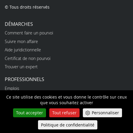
© Tous droits réservés
DÉMARCHES
Comment faire un pourvoi
Suivre mon affaire
Aide juridictionnelle
Certificat de non pourvoi
Trouver un expert
PROFESSIONNELS
Emplois
Alternances
Ce site utilise des cookies et vous donne le contrôle sur ceux
que vous souhaitez activer
Stages
Tout accepter
Tout refuser
Personnaliser
Marchés publics
Politique de confidentialité
Queue-Fair
TUTORIELS
Menu