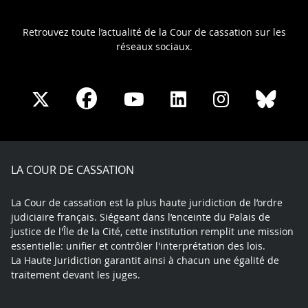
Retrouvez toute l’actualité de la Cour de cassation sur les
réseaux sociaux.
Share
Share
Share
Share
Sha
Share
on
on
on
on
on
on
Facebook
X
Youtube
LinkedIn
Instagram
Blue
play
LA COUR DE CASSATION
La Cour de cassation est la plus haute juridiction de l’ordre
judiciaire français. Siégeant dans l’enceinte du Palais de
justice de l'Île de la Cité, cette institution remplit une mission
essentielle: unifier et contrôler l'interprétation des lois.
La Haute Juridiction garantit ainsi à chacun une égalité de
traitement devant les juges.