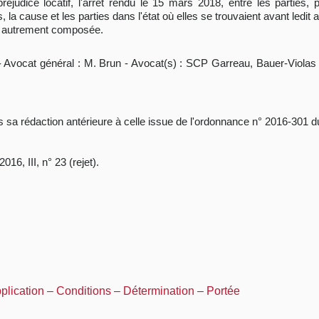
udice locatif, l'arrêt rendu le 15 mars 2018, entre les parties, p
 cause et les parties dans l'état où elles se trouvaient avant ledit arrê
e, autrement composée.
 - Avocat général : M. Brun - Avocat(s) : SCP Garreau, Bauer-Viola
 sa rédaction antérieure à celle issue de l'ordonnance n° 2016-301 
2016, III, n° 23 (rejet).
pplication – Conditions – Détermination – Portée