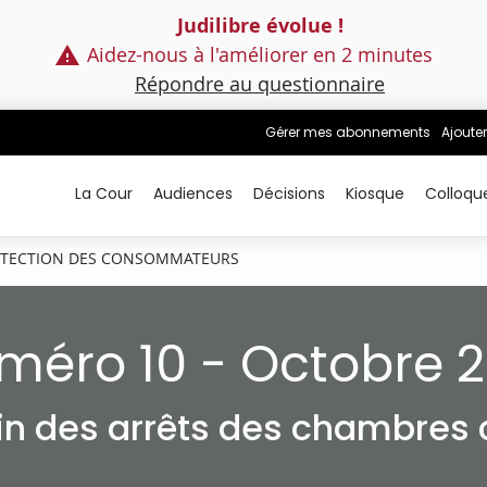
Judilibre évolue !
Aidez-nous à l'améliorer en 2 minutes
Répondre au questionnaire
Gérer mes abonnements
Ajouter
La Cour
Audiences
Décisions
Kiosque
Colloqu
TECTION DES CONSOMMATEURS
méro 10 - Octobre 2
tin des arrêts des chambres c