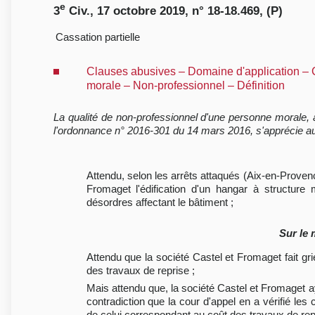
e
3
Civ., 17 octobre 2019, n° 18-18.469, (P)
Cassation partielle
Clauses abusives – Domaine d'application – 
morale – Non-professionnel – Définition
La qualité de non-professionnel d'une personne morale, 
l'ordonnance n° 2016-301 du 14 mars 2016, s'apprécie au r
Attendu, selon les arrêts attaqués (Aix-en-Proven
Fromaget l'édification d'un hangar à structure 
désordres affectant le bâtiment ;
Sur le 
Attendu que la société Castel et Fromaget fait g
des travaux de reprise ;
Mais attendu que, la société Castel et Fromaget aya
contradiction que la cour d'appel en a vérifié les c
de celui correspondant au coût des travaux de repr