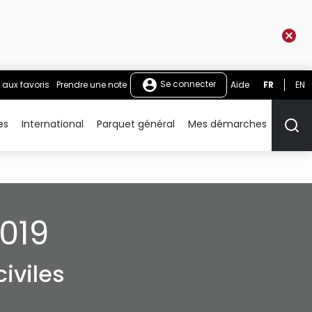
Se connecter
 aux favoris
Prendre une note
Aide
FR
EN
es
International
Parquet général
Mes démarches
Rech
019
iviles