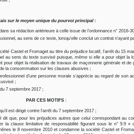
ais sur le moyen unique du pourvoi principal :
 dans sa rédaction antérieure à celle issue de l'ordonnance n° 2016-
ionnel, au sens de ce texte, lorsqu'elle conclut un contrat n'ayant p
iété Castel et Fromaget au titre du préjudice locatif, l'arrêt du 15 ma
el au sens du texte susvisé puisque, même si elle a pour objet la lo
t pour objet la réalisation de travaux de maçonnerie générale et de 
e de la consommation sur les clauses abusives ;
-professionnel d'une personne morale s'apprécie au regard de son ac
susvisé ;
êt du 7 septembre 2017 ;
PAR CES MOTIFS
:
'il est dirigé contre l'arrêt du 7 septembre 2017 ;
t que, pour les préjudices autres que celui correspondant au coût
 la clause limitative de responsabilité figurant sous le n° 9.9 «
hênes le 8 novembre 2010 et condamne la société Castel et Fromag