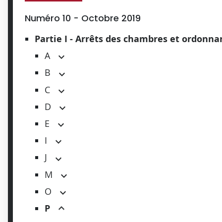
Numéro 10 - Octobre 2019
Partie I - Arrêts des chambres et ordonn
A
B
C
D
E
I
J
M
O
P