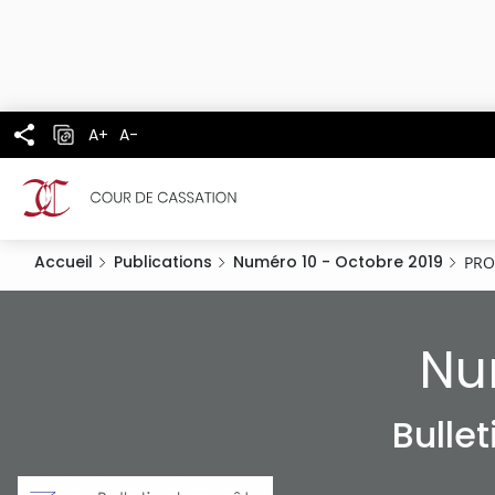
Panneau de gestion des cookies
Aller
au
contenu
principal
A+
A-
Accueil
Publications
Numéro 10 - Octobre 2019
PRO
Nu
Bulle