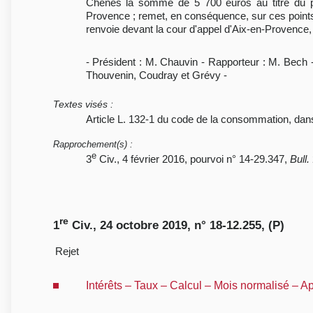
Chênes la somme de 5 700 euros au titre du préj
Provence ; remet, en conséquence, sur ces points, la
renvoie devant la cour d'appel d'Aix-en-Provenc
- Président : M. Chauvin - Rapporteur : M. Bech
Thouvenin, Coudray et Grévy -
Textes visés
:
Article L. 132-1 du code de la consommation, dans
Rapprochement(s)
:
e
3
Civ., 4 février 2016, pourvoi n° 14-29.347,
Bull.
re
1
Civ., 24 octobre 2019, n° 18-12.255, (P)
Rejet
Intérêts – Taux – Calcul – Mois normalisé – A