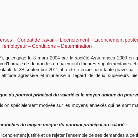
rses – Contrat de travail – Licenciement – Licenciement postér
e l'employeur – Conditions – Détermination
 2017), qu'engagé le 8 mars 2004 par la société Assurances 2000 en q
ion prud'homale de demandes en paiement d'heures supplémentaires et 
éalable le 29 septembre 2011, il a été licencié pour faute grave par 
attitude agressive et injurieuse à l'égard de deux supérieurs hié
ue du pourvoi principal du salarié et le moyen unique du pourvo
décision spécialement motivée sur les moyens annexés qui ne sont m
 branches du moyen unique du pourvoi principal du salarié :
on licenciement justifié et de rejeter l'ensemble de ses demandes à ce ti