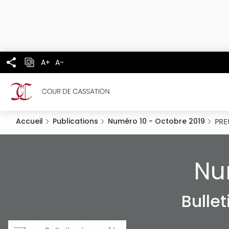
Panneau de gestion des cookies
Aller
au
contenu
principal
A+
A-
Accueil
Publications
Numéro 10 - Octobre 2019
PRE
Nu
Bulle