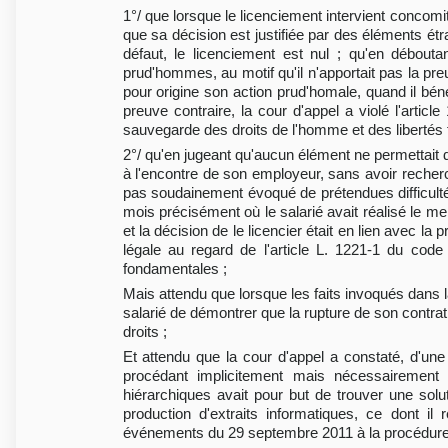
1°/ que lorsque le licenciement intervient concomi
que sa décision est justifiée par des éléments étra
défaut, le licenciement est nul ; qu'en débout
prud'hommes, au motif qu'il n'apportait pas la p
pour origine son action prud'homale, quand il béné
preuve contraire, la cour d'appel a violé l'article
sauvegarde des droits de l'homme et des libertés
2°/ qu'en jugeant qu'aucun élément ne permettait 
à l'encontre de son employeur, sans avoir recher
pas soudainement évoqué de prétendues difficulté
mois précisément où le salarié avait réalisé le mei
et la décision de le licencier était en lien avec l
légale au regard de l'article L. 1221-1 du cod
fondamentales ;
Mais attendu que lorsque les faits invoqués dans la
salarié de démontrer que la rupture de son contrat 
droits ;
Et attendu que la cour d'appel a constaté, d'une p
procédant implicitement mais nécessairement
hiérarchiques avait pour but de trouver une solu
production d'extraits informatiques, ce dont il
événements du 29 septembre 2011 à la procédur