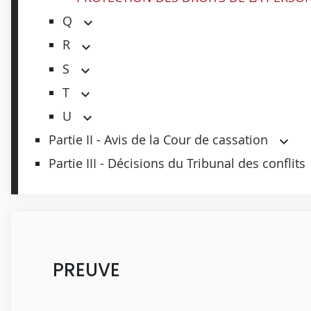
Q
R
S
T
U
Partie II - Avis de la Cour de cassation
Partie III - Décisions du Tribunal des conflits
PREUVE