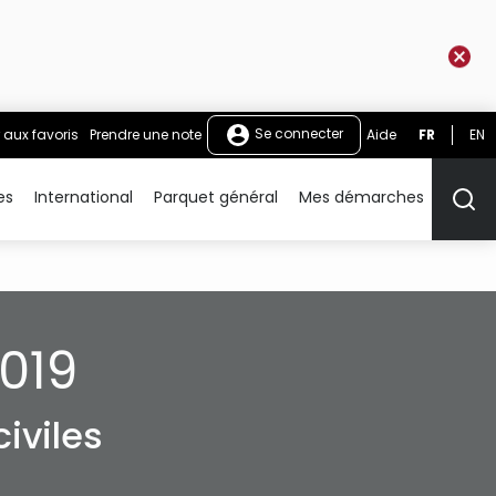
Se connecter
 aux favoris
Prendre une note
Aide
FR
EN
es
International
Parquet général
Mes démarches
Rech
019
iviles