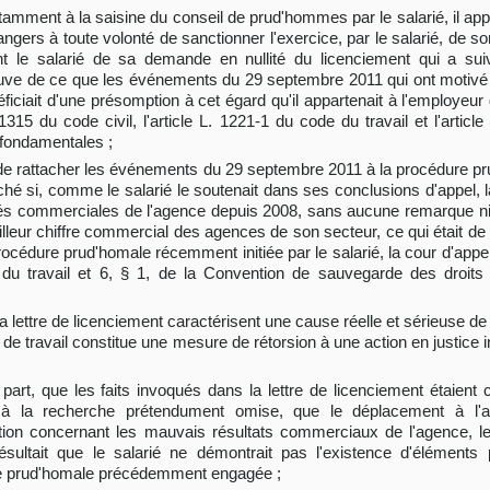
tamment à la saisine du conseil de prud'hommes par le salarié, il appa
ngers à toute volonté de sanctionner l'exercice, par le salarié, de son 
ant le salarié de sa demande en nullité du licenciement qui a sui
reuve de ce que les événements du 29 septembre 2011 qui ont motivé
ficiait d'une présomption à cet égard qu'il appartenait à l'employeur
 1315 du code civil, l'article L. 1221-1 du code du travail et l'artic
 fondamentales ;
de rattacher les événements du 29 septembre 2011 à la procédure prud'
ché si, comme le salarié le soutenait dans ses conclusions d'appel, 
s commerciales de l'agence depuis 2008, sans aucune remarque ni ra
lleur chiffre commercial des agences de son secteur, ce qui était de n
a procédure prud'homale récemment initiée par le salarié, la cour d'app
e du travail et 6, § 1, de la Convention de sauvegarde des droits
 lettre de licenciement caractérisent une cause réelle et sérieuse de 
de travail constitue une mesure de rétorsion à une action en justice in
art, que les faits invoqués dans la lettre de licenciement étaient ca
 à la recherche prétendument omise, que le déplacement à l'
tion concernant les mauvais résultats commerciaux de l'agence, les
 résultait que le salarié ne démontrait pas l'existence d'éléments
e prud'homale précédemment engagée ;