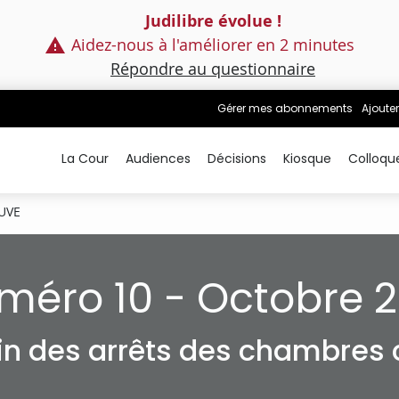
Judilibre évolue !
Aidez-nous à l'améliorer en 2 minutes
Répondre au questionnaire
Gérer mes abonnements
Ajouter
La Cour
Audiences
Décisions
Kiosque
Colloqu
UVE
méro 10 - Octobre 2
tin des arrêts des chambres c