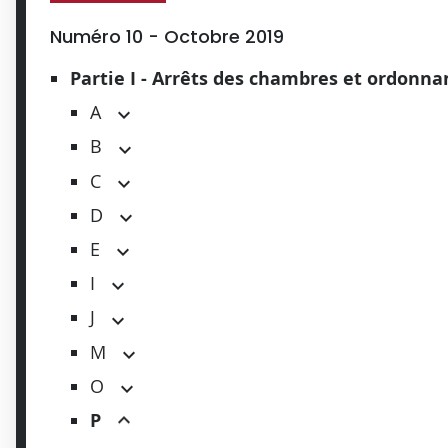
Numéro 10 - Octobre 2019
Partie I - Arrêts des chambres et ordonn
A
B
C
D
E
I
J
M
O
P