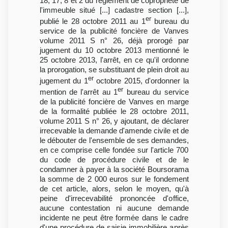
18, 17, 8 et 2 du règlement de copropriété de
l'immeuble situé [...] cadastre section [...],
er
publié le 28 octobre 2011 au 1
bureau du
service de la publicité foncière de Vanves
volume 2011 S n° 26, déjà prorogé par
jugement du 10 octobre 2013 mentionné le
25 octobre 2013, l'arrêt, en ce qu'il ordonne
la prorogation, se substituant de plein droit au
er
jugement du 1
octobre 2015, d'ordonner la
er
mention de l'arrêt au 1
bureau du service
de la publicité foncière de Vanves en marge
de la formalité publiée le 28 octobre 2011,
volume 2011 S n° 26, y ajoutant, de déclarer
irrecevable la demande d'amende civile et de
le débouter de l'ensemble de ses demandes,
en ce comprise celle fondée sur l'article 700
du code de procédure civile et de le
condamner à payer à la société Boursorama
la somme de 2 000 euros sur le fondement
de cet article, alors, selon le moyen, qu'à
peine d'irrecevabilité prononcée d'office,
aucune contestation ni aucune demande
incidente ne peut être formée dans le cadre
d'une procédure de saisie immobilière après