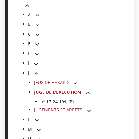
A
B
C
E
F
I
J
JEUX DE HASARD
JUGE DE L'EXECUTION
n° 17-24.199, (P)
JUGEMENTS ET ARRETS
L
M
N