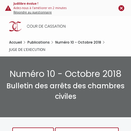
Panneau de gestion des cookies
Aller
Judilibre évolue !
Aidez-nous à l'améliorer en 2 minutes
au
Répondre au questionnaire
contenu
principal
Accueil
Publications
Numéro 10 - Octobre 2018
JUGE DE L'EXECUTION
Numéro 10 - Octobre 2018
Bulletin des arrêts des chambres
civiles