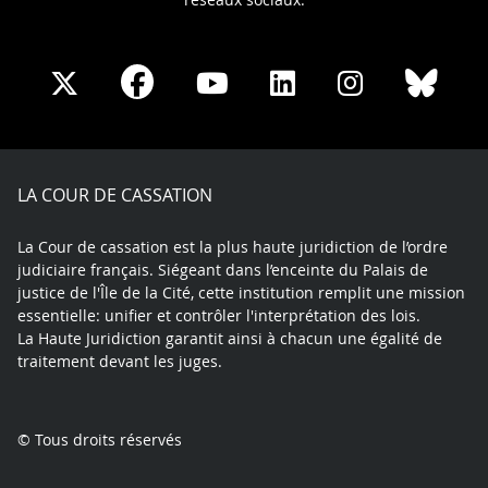
Share
Share
Share
Share
Sha
Share
on
on
on
on
on
on
Facebook
X
Youtube
LinkedIn
Instagram
Blue
play
LA COUR DE CASSATION
La Cour de cassation est la plus haute juridiction de l’ordre
judiciaire français. Siégeant dans l’enceinte du Palais de
justice de l'Île de la Cité, cette institution remplit une mission
essentielle: unifier et contrôler l'interprétation des lois.
La Haute Juridiction garantit ainsi à chacun une égalité de
traitement devant les juges.
© Tous droits réservés