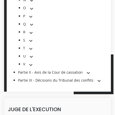
O
P
Q
R
S
T
U
V
Partie II - Avis de la Cour de cassation
Partie III - Décisions du Tribunal des conflits
JUGE DE L'EXECUTION