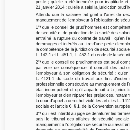
poste ; qu'elle a été licenciée pour inaptitude e
21 janvier 2014 ; qu'elle a saisi la juridiction prud'
Attendu que la salariée fait grief à l'arrêt d
manquement de l'employeur à l'obligation de sécuri
1°/ que le conseil de prud'hommes est compéten
de sécurité et de protection de la santé des sal
entraîné la rupture du contrat de travail ; qu'en
dommages et intérêts au titre d'une perte d'emplo
la compétence de la juridiction de sécurité sociale
L. 142-1 et L. 451-1, L. 452-1 du code de la sécuri
2°/ que le conseil de prud'hommes est seul compét
par voie de conséquence, il connaît des acti
l'employeur à son obligation de sécurité ; qu'en
L. 4121-1 du code du travail aux fins d'indemni
professionnelle consécutive au manquement de l'em
était incompétent et qu'il appartenait à la jurid
l'employeur et d'en réparer les préjudices, notamme
la cour d'appel a derechef violé les articles L. 14
sociale et l'article 6, § 1, de la Convention europ
3°/ qu'il est interdit au juge de dénaturer les terme
saisi le tribunal des affaires de sécurité soci
manquement à l'obligation de sécurité qui avait e
demande en responsabilité de l'employeur pour m