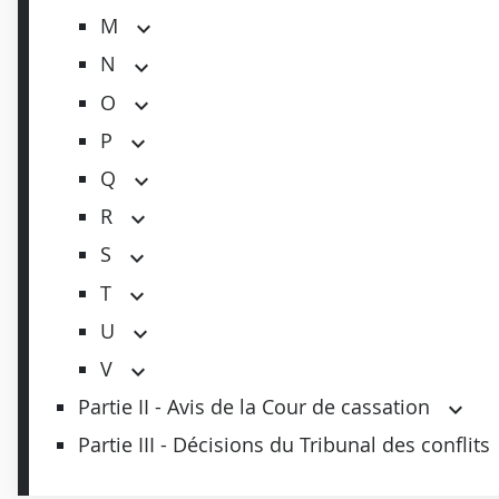
M
N
O
P
Q
R
S
T
U
V
Partie II - Avis de la Cour de cassation
Partie III - Décisions du Tribunal des conflits