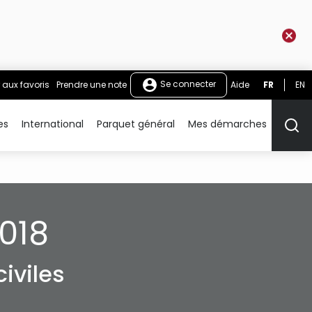
Se connecter
 aux favoris
Prendre une note
Aide
FR
EN
es
International
Parquet général
Mes démarches
Rech
018
iviles