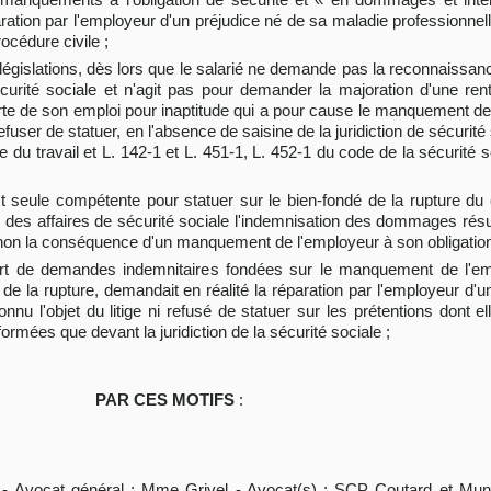
éparation par l'employeur d'un préjudice né de sa maladie professionnel
rocédure civile ;
 législations, dès lors que le salarié ne demande pas la reconnaissan
curité sociale et n'agit pas pour demander la majoration d'une rente,
perte de son emploi pour inaptitude qui a pour cause le manquement de
efuser de statuer, en l'absence de saisine de la juridiction de sécurité
 du travail et L. 142-1 et L. 451-1, L. 452-1 du code de la sécurité soci
st seule compétente pour statuer sur le bien-fondé de la rupture du c
des affaires de sécurité sociale l'indemnisation des dommages résul
u non la conséquence d'un manquement de l'employeur à son obligation
ert de demandes indemnitaires fondées sur le manquement de l'em
é de la rupture, demandait en réalité la réparation par l'employeur d'
nnu l'objet du litige ni refusé de statuer sur les prétentions dont el
rmées que devant la juridiction de la sécurité sociale ;
PAR CES MOTIFS
:
l - Avocat général : Mme Grivel - Avocat(s) : SCP Coutard et Mun