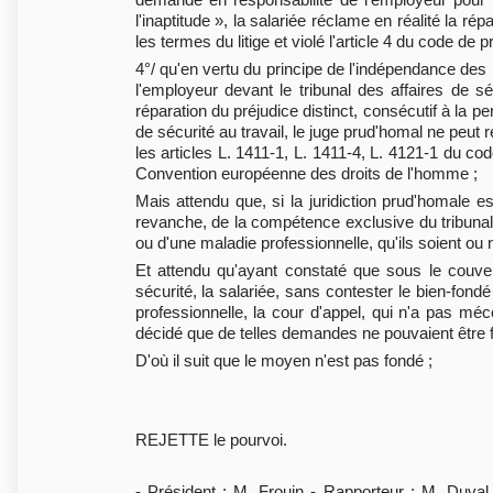
l'inaptitude », la salariée réclame en réalité la r
les termes du litige et violé l'article 4 du code de p
4°/ qu'en vertu du principe de l'indépendance des
l'employeur devant le tribunal des affaires de sé
réparation du préjudice distinct, consécutif à la 
de sécurité au travail, le juge prud'homal ne peut r
les articles L. 1411-1, L. 1411-4, L. 4121-1 du code
Convention européenne des droits de l'homme ;
Mais attendu que, si la juridiction prud'homale e
revanche, de la compétence exclusive du tribunal 
ou d'une maladie professionnelle, qu'ils soient o
Et attendu qu'ayant constaté que sous le couv
sécurité, la salariée, sans contester le bien-fond
professionnelle, la cour d'appel, qui n'a pas méco
décidé que de telles demandes ne pouvaient être fo
D'où il suit que le moyen n'est pas fondé ;
REJETTE le pourvoi.
- Président : M. Frouin - Rapporteur : M. Duva