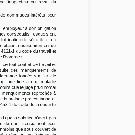
de l'inspecteur du travail du
e de dommages-intérêts pour
'employeur à son obligation
es consécutifs, lesquels ont
'obligation de sécurité et en
lle étaient nécessairement de
. 4121-1 du code du travail et
de l'homme ;
de tout contrat de travail et
a suite des manquements de
demande fondée sur l'article
aptitude liée à une maladie
nmoins que le juge prud'homal
r les manquements reprochés à
de la maladie professionnelle,
. 452-1 du code de la sécurité
ond que la salariée n'avait pas
ces de son licenciement pour
néanmoins que sous couvert de
s résultant de l'origine de