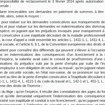
t impossibilité de reclassement le 3 février 2014 après autorisation 
homale ;
e déclarer irrecevables ses demandes en paiement de sommes à titr
té, alors, selon le moyen :
t pour statuer sur les demandes consécutives aux manquements de l
ariés et pour statuer sur les demandes en indemnisations des dommag
 l'espèce, en jugeant que les préjudices invoqués pour manquement à l
i consécutive à une inaptitude découlant de la maladie professionne
, la cour d'appel a violé ensemble les articles L. 1411-1, L. 1411-4, L
té sociale, et l'article 6, § 1, de la Convention européenne des droits 
ent pour connaître des différends qui peuvent s'élever à l'occasion 
ons en indemnisations des conséquences d'un licenciement à l
 l'espèce, la salariée avait saisi le conseil de prud'hommes d'une 
sations du préjudice subi par la perte d'emploi par suite de l'in
ployeur à son obligation de sécurité au travail ; qu'en jugeant néa
iction de sécurité sociale, en l'état non-saisie, de se prononcer su
nt au titre de la perte d'emploi consécutive à l'inaptitude découlant 
11-1, L. 1411-4, L. 4121-1 du code du travail et L. 142-1 et L. 451-1, L
éenne des droits de l'homme ;
s du litige ; qu'en l'espèce, il résulte des constatations des juges du f
ale et qu'elle demandait uniquement l'indemnisation des conséquen
ntraîné son inaptitude et conduit à son licenciement ; qu'en jugeant 
anquements à l'obligation de sécurité et « en dommages et intérêt