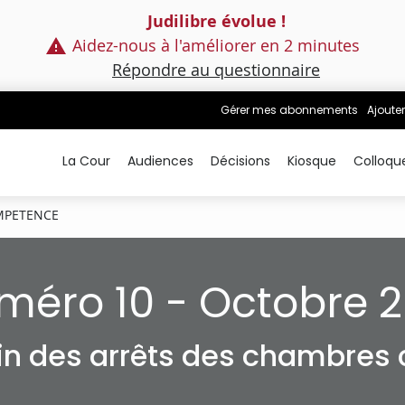
Judilibre évolue !
Aidez-nous à l'améliorer en 2 minutes
Répondre au questionnaire
Gérer mes abonnements
Ajouter
La Cour
Audiences
Décisions
Kiosque
Colloqu
PETENCE
méro 10 - Octobre 2
tin des arrêts des chambres c