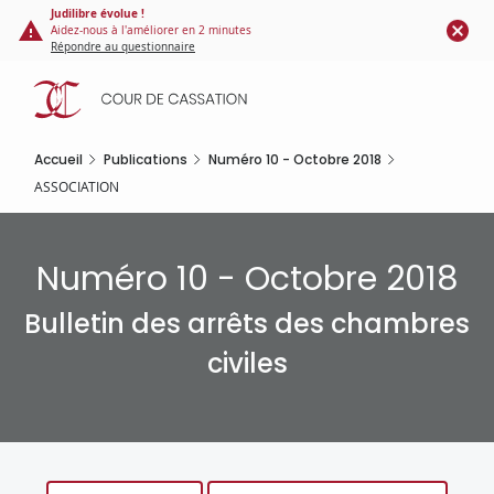
Panneau de gestion des cookies
Aller
Judilibre évolue !
Aidez-nous à l'améliorer en 2 minutes
au
Répondre au questionnaire
contenu
principal
Accueil
Publications
Numéro 10 - Octobre 2018
ASSOCIATION
Numéro 10 - Octobre 2018
Bulletin des arrêts des chambres
civiles