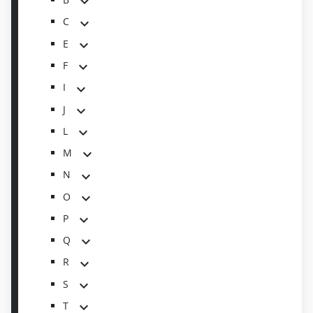
C
E
F
I
J
L
M
N
O
P
Q
R
S
T