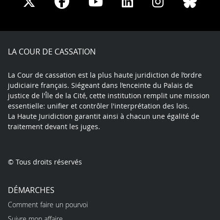
Share
Share
Share
Share
Sha
Share
on
on
on
on
on
on
Facebook
X
Youtube
LinkedIn
Instagram
Blue
play
LA COUR DE CASSATION
La Cour de cassation est la plus haute juridiction de l’ordre
judiciaire français. Siégeant dans l’enceinte du Palais de
justice de l'Île de la Cité, cette institution remplit une mission
essentielle: unifier et contrôler l'interprétation des lois.
La Haute Juridiction garantit ainsi à chacun une égalité de
traitement devant les juges.
© Tous droits réservés
DÉMARCHES
Comment faire un pourvoi
Suivre mon affaire