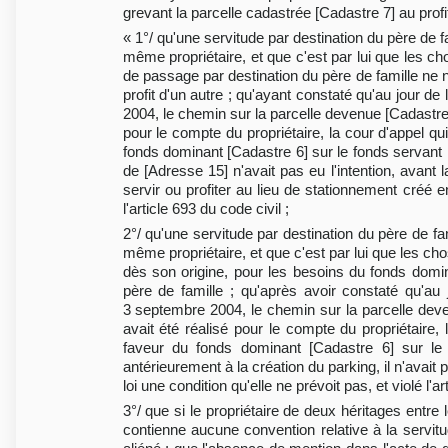
grevant la parcelle cadastrée [Cadastre 7] au profit
« 1°/ qu'une servitude par destination du père de 
même propriétaire, et que c'est par lui que les ch
de passage par destination du père de famille ne n
profit d'un autre ; qu'ayant constaté qu'au jour de
2004, le chemin sur la parcelle devenue [Cadastre
pour le compte du propriétaire, la cour d'appel qu
fonds dominant [Cadastre 6] sur le fonds servant
de [Adresse 15] n'avait pas eu l'intention, avant l
servir ou profiter au lieu de stationnement créé e
l'article 693 du code civil ;
2°/ qu'une servitude par destination du père de fa
même propriétaire, et que c'est par lui que les cho
dès son origine, pour les besoins du fonds domin
père de famille ; qu'après avoir constaté qu'au 
3 septembre 2004, le chemin sur la parcelle dev
avait été réalisé pour le compte du propriétaire,
faveur du fonds dominant [Cadastre 6] sur le 
antérieurement à la création du parking, il n'avait
loi une condition qu'elle ne prévoit pas, et violé l'ar
3°/ que si le propriétaire de deux héritages entre
contienne aucune convention relative à la servit