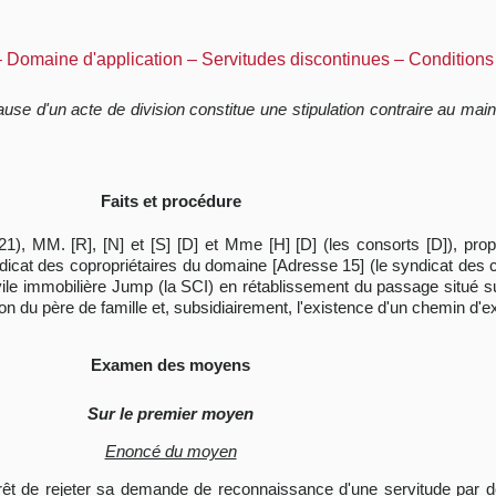
 – Domaine d'application – Servitudes discontinues – Condition
se d'un acte de division constitue une stipulation contraire au main
Faits et procédure
), MM. [R], [N] et [S] [D] et Mme [H] [D] (les consorts [D]), propr
ndicat des copropriétaires du domaine [Adresse 15] (le syndicat des 
ivile immobilière Jump (la SCI) en rétablissement du passage situé sur
n du père de famille et, subsidiairement, l'existence d'un chemin d'ex
Examen des moyens
Sur le premier moyen
Enoncé du moyen
'arrêt de rejeter sa demande de reconnaissance d'une servitude par d