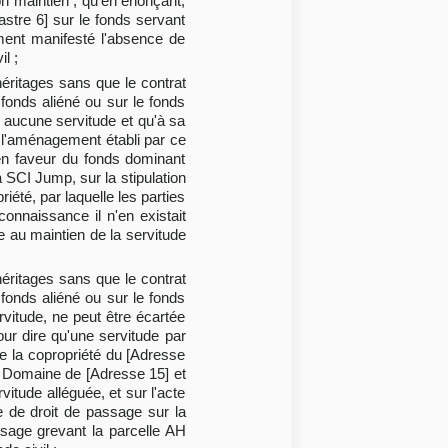
on maintien ; qu'en énonçant,
astre 6] sur le fonds servant
ement manifesté l'absence de
l ;
héritages sans que le contrat
fonds aliéné ou sur le fonds
ir aucune servitude et qu'à sa
e l'aménagement établi par ce
e en faveur du fonds dominant
a SCI Jump, sur la stipulation
iété, par laquelle les parties
onnaissance il n'en existait
re au maintien de la servitude
héritages sans que le contrat
fonds aliéné ou sur le fonds
rvitude, ne peut être écartée
our dire qu'une servitude par
de la copropriété du [Adresse
u Domaine de [Adresse 15] et
vitude alléguée, et sur l'acte
e de droit de passage sur la
assage grevant la parcelle AH