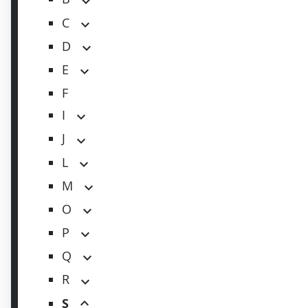
C
D
E
F
I
J
L
M
O
P
Q
R
S