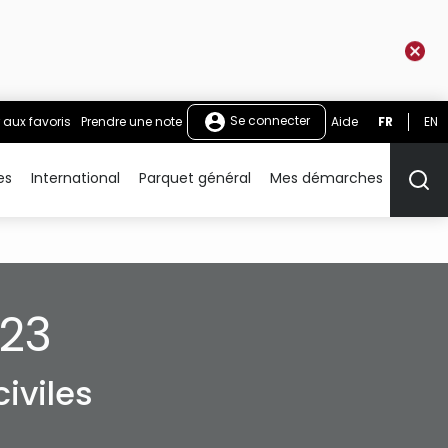
Se connecter
 aux favoris
Prendre une note
Aide
FR
EN
es
International
Parquet général
Mes démarches
Rech
023
iviles