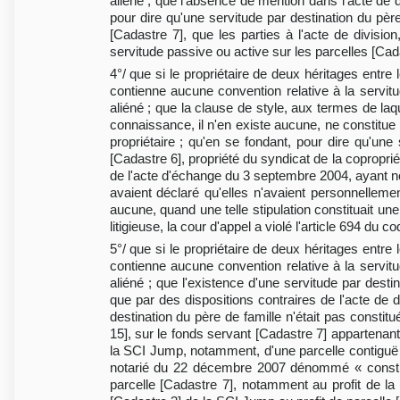
aliéné ; que l'absence de mention dans l'acte de d
pour dire qu'une servitude par destination du pèr
[Cadastre 7], que les parties à l'acte de divis
servitude passive ou active sur les parcelles [Cadast
4°/ que si le propriétaire de deux héritages entre
contienne aucune convention relative à la servit
aliéné ; que la clause de style, aux termes de laq
connaissance, il n'en existe aucune, ne constitue 
propriétaire ; qu'en se fondant, pour dire qu'une
[Cadastre 6], propriété du syndicat de la copropri
de l'acte d'échange du 3 septembre 2004, ayant not
avaient déclaré qu'elles n'avaient personnelleme
aucune, quand une telle stipulation constituait une
litigieuse, la cour d'appel a violé l'article 694 du cod
5°/ que si le propriétaire de deux héritages entre
contienne aucune convention relative à la servit
aliéné ; que l'existence d'une servitude par desti
que par des dispositions contraires de l'acte de d
destination du père de famille n'était pas consti
15], sur le fonds servant [Cadastre 7] appartena
la SCI Jump, notamment, d'une parcelle contiguë à 
notarié du 22 décembre 2007 dénommé « constituti
parcelle [Cadastre 7], notamment au profit de la 