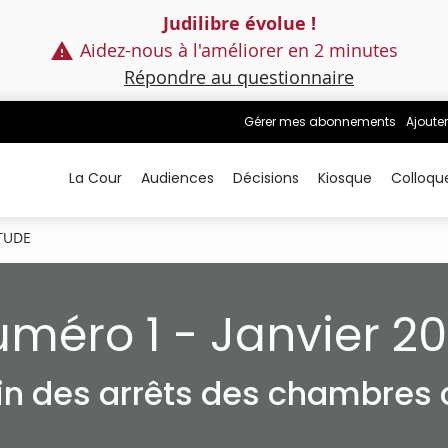
Judilibre évolue !
Aidez-nous à l'améliorer en 2 minutes
Répondre au questionnaire
Gérer mes abonnements
Ajouter
La Cour
Audiences
Décisions
Kiosque
Colloqu
TUDE
méro 1 - Janvier 2
tin des arrêts des chambres c