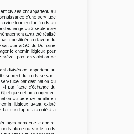
ement divisés ont appartenu au
econnaissance d'une servitude
service foncier d'un fonds au
'acte d'échange du 3 septembre
aménagement avait été réalisé
it pas constituée en faveur du
issait que la SCI du Domaine
nager le chemin litigieux pour
 prévoit pas, en violation de
ment divisés ont appartenu au
jettissement du fonds servant,
servitude par destination du
] »] par l'acte d'échange du
e 6] et que cet aménagement
ination du père de famille en
emin litigieux ayant existé
 la cour d'appel a ajouté à la
héritages sans que le contrat
fonds aliéné ou sur le fonds