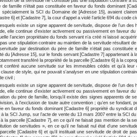
ivision de la servitude ne constitue pas une stipulation contraire à s
e de famille n'était pas constituée en faveur du fonds dominant [Cad
ion, spécialement la SCI du Domaine de [Adresse 15], avaient clair
re 6] et [Cadastre 7], la cour d'appel a violé l'article 694 du code civi
 lesquels existe un signe apparent de servitude, dispose de l'un des 
ude, elle continue d'exister activement ou passivement en faveur du 
uelle l'ancien propriétaire du fonds servant n'a créé ni laissé acquér
pas une stipulation contraire au maintien de la servitude résultant d
 servitude par destination du père de famille n'était pas constitué
été du [Adresse 15], sur le fonds servant [Cadastre 7] appartenant à l
amment transféré la propriété de la parcelle [Cadastre 6] à la copropr
nt conféré aucune servitude sur les immeubles cédés et qu'à leur c
 clause de style, qui ne pouvait s'analyser en une stipulation contrai
e civil ;
 lesquels existe un signe apparent de servitude, dispose de l'un des 
ude, elle continue d'exister activement ou passivement en faveur du 
nation du père de famille, lorsqu'il existe des signes apparents de se
ivision, à l'exclusion de toute autre convention ; qu'en se fondant, p
tuée en faveur du fonds dominant [Cadastre 6] propriété du syndicat 
nt à la SCI Jump, sur l'acte de vente du 13 mars 2007 entre la SCI d
la parcelle [Cadastre 7], en ce qu'il ne faisait pas mention de la ser
on de servitudes », en ce qu'il ne faisait nul état d'une servitud
parcelle [Cadastre 6] et qu'il instituait une servitude de droit de p