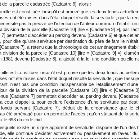
 de la parcelle cadastrée [Cadastre 6], alors :
famille est constituée lorsqu'il est prouvé que les deux fonds actuell
oses ont été mises dans l'état duquel résulte la servitude ; que la r
écessite pas la preuve de l'intention de l'auteur commun d'établir un 
 la division de la parcelle [Cadastre 10] [lire « [Cadastre 9] »], par l
 7] permettait d'accéder au parking devenu [Cadastre 6] et que cet 
i, pour dire qu'une servitude par destination du père de famille n'éta
 [Cadastre 7], a retenu que la chronologie de cet aménagement établ
a division de la parcelle [Cadastre 10] [lire « [Cadastre 9] »], d'amé
n 1981 devenu [Cadastre 6], a ajouté à la loi une condition qu'elle ne
mille est constituée lorsqu'il est prouvé que les deux fonds actuelle
ses ont été mises dans l'état duquel résulte la servitude ; que l'assu
ant, n'est pas une condition indispensable de l'établissement d'une 
jour de la division de la parcelle [Cadastre 10] [lire « [Cadastre 9
enue [Cadastre 7] permettait d'accéder au parking devenu [Cadastr
 la cour d'appel a, pour exclure l'existence d'une servitude par dest
fonds servant [Cadastre 7], déduit de la circonstance que le ch
 pas été aménagé pour en permettre l'accès ; qu'en statuant de la sorte,
ticle 693 du code civil ;
 lesquels existe un signe apparent de servitude, dispose de l'un des 
ude, elle continue d'exister activement ou passivement en faveur du 