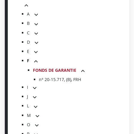
A
B
C
D
E
F
FONDS DE GARANTIE
n° 20-15.717, (B), FRH
I
J
L
M
O
P