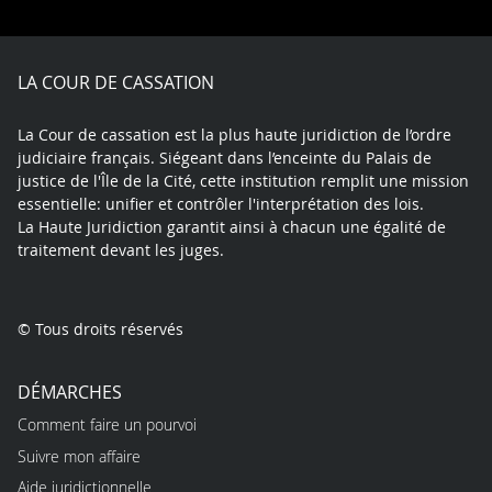
on
on
on
on
on
on
Facebook
X
Youtube
LinkedIn
Instagram
Blue
play
LA COUR DE CASSATION
La Cour de cassation est la plus haute juridiction de l’ordre
judiciaire français. Siégeant dans l’enceinte du Palais de
justice de l'Île de la Cité, cette institution remplit une mission
essentielle: unifier et contrôler l'interprétation des lois.
La Haute Juridiction garantit ainsi à chacun une égalité de
traitement devant les juges.
© Tous droits réservés
DÉMARCHES
Comment faire un pourvoi
Suivre mon affaire
Aide juridictionnelle