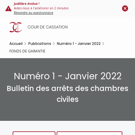
Panneau de gestion des cookies
Aller
Judilibre évolue !
Aidez-nous à l'améliorer en 2 minutes
au
Répondre au questionnaire
contenu
principal
Accueil
Publications
Numéro 1 - Janvier 2022
FONDS DE GARANTIE
Numéro 1 - Janvier 2022
Bulletin des arrêts des chambres
civiles