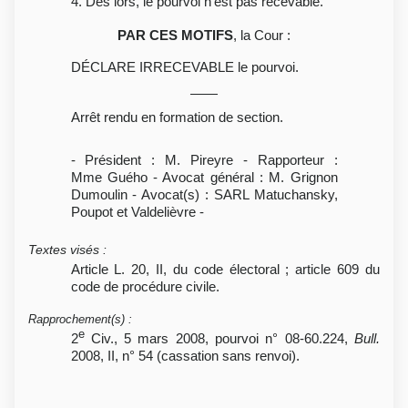
4. Dès lors, le pourvoi n'est pas recevable.
PAR CES MOTIFS
, la Cour :
DÉCLARE IRRECEVABLE le pourvoi.
Arrêt rendu en formation de section.
- Président : M. Pireyre - Rapporteur :
Mme Guého - Avocat général : M. Grignon
Dumoulin - Avocat(s) : SARL Matuchansky,
Poupot et Valdelièvre -
Textes visés
:
Article L. 20, II, du code électoral ; article 609 du
code de procédure civile.
Rapprochement(s)
:
e
2
Civ., 5 mars 2008, pourvoi n° 08-60.224,
Bull.
2008, II, n° 54 (cassation sans renvoi).