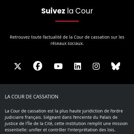
Suivez
la Cour
Retrouvez toute l’actualité de la Cour de cassation sur les
réseaux sociaux.
Share
Share
Share
Share
Sha
Share
on
on
on
on
on
on
Facebook
X
Youtube
LinkedIn
Instagram
Blue
play
LA COUR DE CASSATION
La Cour de cassation est la plus haute juridiction de l’ordre
judiciaire français. Siégeant dans l’enceinte du Palais de
justice de l'Île de la Cité, cette institution remplit une mission
essentielle: unifier et contrôler l'interprétation des lois.