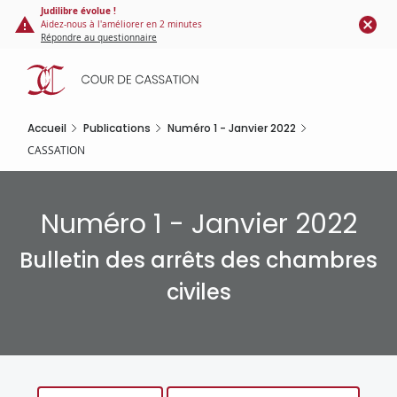
Panneau de gestion des cookies
Aller
Judilibre évolue !
Aidez-nous à l'améliorer en 2 minutes
au
Répondre au questionnaire
contenu
principal
Accueil
Publications
Numéro 1 - Janvier 2022
CASSATION
Numéro 1 - Janvier 2022
Bulletin des arrêts des chambres
civiles