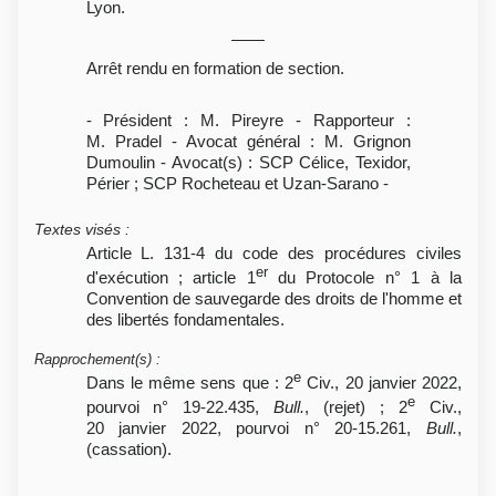
Lyon.
Arrêt rendu en formation de section.
- Président : M. Pireyre - Rapporteur :
M. Pradel - Avocat général : M. Grignon
Dumoulin - Avocat(s) : SCP Célice, Texidor,
Périer ; SCP Rocheteau et Uzan-Sarano -
Textes visés
:
Article L. 131-4 du code des procédures civiles
er
d'exécution ; article 1
du Protocole n° 1 à la
Convention de sauvegarde des droits de l'homme et
des libertés fondamentales.
Rapprochement(s)
:
e
Dans le même sens que : 2
Civ., 20 janvier 2022,
e
pourvoi n° 19-22.435,
Bull.
, (rejet) ; 2
Civ.,
20 janvier 2022, pourvoi n° 20-15.261,
Bull.
,
(cassation).