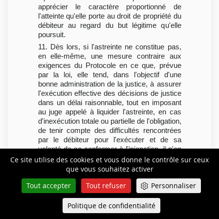
apprécier le caractère proportionné de
l'atteinte qu'elle porte au droit de propriété du
débiteur au regard du but légitime qu'elle
poursuit.
11. Dès lors, si l'astreinte ne constitue pas,
en elle-même, une mesure contraire aux
exigences du Protocole en ce que, prévue
par la loi, elle tend, dans l'objectif d'une
bonne administration de la justice, à assurer
l'exécution effective des décisions de justice
dans un délai raisonnable, tout en imposant
au juge appelé à liquider l'astreinte, en cas
d'inexécution totale ou partielle de l'obligation,
de tenir compte des difficultés rencontrées
par le débiteur pour l'exécuter et de sa
volonté de se conformer à l'injonction, il n'en
appartient pas moins au juge saisi
Ce site utilise des cookies et vous donne le contrôle sur ceux
d'apprécier encore, de manière concrète, s'il
que vous souhaitez activer
existe un rapport raisonnable de
Tout accepter
Tout refuser
Personnaliser
proportionnalité entre le montant auquel il
liquide l'astreinte et l'enjeu du litige.
Politique de confidentialité
Queue-Fair
12. Pour liquider l'astreinte provisoire à la
Menu
somme de 1 020 000 euros, l'arrêt retient