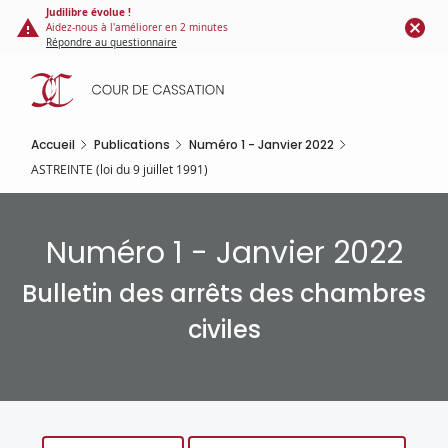
Panneau de gestion des cookies
Aller
Judilibre évolue !
Aidez-nous à l'améliorer en 2 minutes
au
Répondre au questionnaire
contenu
principal
Accueil
Publications
Numéro 1 - Janvier 2022
ASTREINTE (loi du 9 juillet 1991)
Numéro 1 - Janvier 2022
Bulletin des arrêts des chambres
civiles