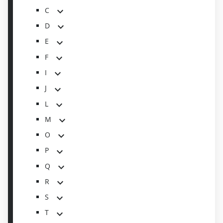
C
D
E
F
I
J
L
M
O
P
Q
R
S
T