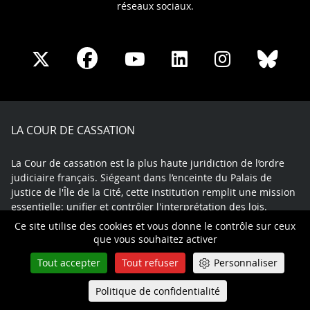
réseaux sociaux.
Share
Share
Share
Share
Sha
Share
on
on
on
on
on
on
Facebook
X
Youtube
LinkedIn
Instagram
Blue
play
LA COUR DE CASSATION
La Cour de cassation est la plus haute juridiction de l’ordre
judiciaire français. Siégeant dans l’enceinte du Palais de
justice de l'Île de la Cité, cette institution remplit une mission
essentielle: unifier et contrôler l'interprétation des lois.
La Haute Juridiction garantit ainsi à chacun une égalité de
Ce site utilise des cookies et vous donne le contrôle sur ceux
traitement devant les juges.
que vous souhaitez activer
Tout accepter
Tout refuser
Personnaliser
© Tous droits réservés
Politique de confidentialité
Queue-Fair
Menu