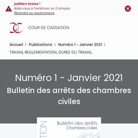
Panneau de gestion des cookies
Aller
Judilibre évolue !
Aidez-nous à l'améliorer en 2 minutes
au
Répondre au questionnaire
contenu
principal
Accueil
Publications
Numéro 1 - Janvier 2021
TRAVAIL REGLEMENTATION, DUREE DU TRAVAIL
Numéro 1 - Janvier 2021
Bulletin des arrêts des chambres
civiles