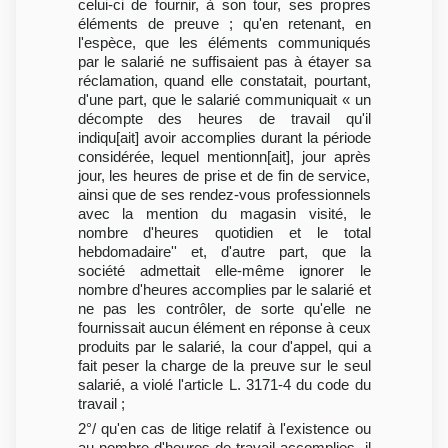
celui-ci de fournir, à son tour, ses propres
éléments de preuve ; qu'en retenant, en
l'espèce, que les éléments communiqués
par le salarié ne suffisaient pas à étayer sa
réclamation, quand elle constatait, pourtant,
d'une part, que le salarié communiquait « un
décompte des heures de travail qu'il
indiqu[ait] avoir accomplies durant la période
considérée, lequel mentionn[ait], jour après
jour, les heures de prise et de fin de service,
ainsi que de ses rendez-vous professionnels
avec la mention du magasin visité, le
nombre d'heures quotidien et le total
hebdomadaire'' et, d'autre part, que la
société admettait elle-même ignorer le
nombre d'heures accomplies par le salarié et
ne pas les contrôler, de sorte qu'elle ne
fournissait aucun élément en réponse à ceux
produits par le salarié, la cour d'appel, qui a
fait peser la charge de la preuve sur le seul
salarié, a violé l'article L. 3171-4 du code du
travail ;
2°/ qu'en cas de litige relatif à l'existence ou
au nombre d'heures de travail accomplies, il