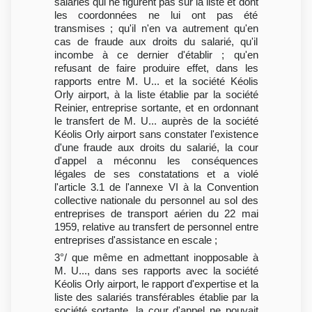
salariés qui ne figurent pas sur la liste et dont
les coordonnées ne lui ont pas été
transmises ; qu'il n'en va autrement qu'en
cas de fraude aux droits du salarié, qu'il
incombe à ce dernier d'établir ; qu'en
refusant de faire produire effet, dans les
rapports entre M. U... et la société Kéolis
Orly airport, à la liste établie par la société
Reinier, entreprise sortante, et en ordonnant
le transfert de M. U... auprès de la société
Kéolis Orly airport sans constater l'existence
d'une fraude aux droits du salarié, la cour
d'appel a méconnu les conséquences
légales de ses constatations et a violé
l'article 3.1 de l'annexe VI à la Convention
collective nationale du personnel au sol des
entreprises de transport aérien du 22 mai
1959, relative au transfert de personnel entre
entreprises d'assistance en escale ;
3°/ que même en admettant inopposable à
M. U..., dans ses rapports avec la société
Kéolis Orly airport, le rapport d'expertise et la
liste des salariés transférables établie par la
société sortante, la cour d'appel ne pouvait