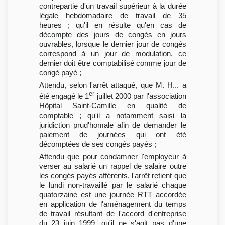
contrepartie d'un travail supérieur à la durée
légale hebdomadaire de travail de 35
heures ; qu'il en résulte qu'en cas de
décompte des jours de congés en jours
ouvrables, lorsque le dernier jour de congés
correspond à un jour de modulation, ce
dernier doit être comptabilisé comme jour de
congé payé ;
Attendu, selon l'arrêt attaqué, que M. H... a
er
été engagé le 1
juillet 2000 par l'association
Hôpital Saint-Camille en qualité de
comptable ; qu'il a notamment saisi la
juridiction prud'homale afin de demander le
paiement de journées qui ont été
décomptées de ses congés payés ;
Attendu que pour condamner l'employeur à
verser au salarié un rappel de salaire outre
les congés payés afférents, l'arrêt retient que
le lundi non-travaillé par le salarié chaque
quatorzaine est une journée RTT accordée
en application de l'aménagement du temps
de travail résultant de l'accord d'entreprise
du 23 juin 1999, qu'il ne s'agit pas d'une