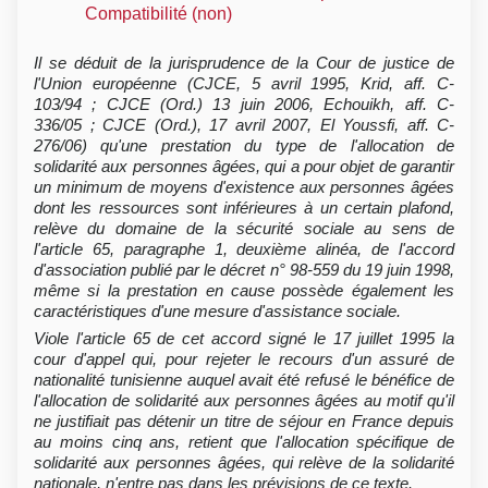
Compatibilité (non)
Il se déduit de la jurisprudence de la Cour de justice de
l'Union européenne (CJCE, 5 avril 1995, Krid, aff. C-
103/94 ; CJCE (Ord.) 13 juin 2006, Echouikh, aff. C-
336/05 ; CJCE (Ord.), 17 avril 2007, El Youssfi, aff. C-
276/06) qu'une prestation du type de l'allocation de
solidarité aux personnes âgées, qui a pour objet de garantir
un minimum de moyens d'existence aux personnes âgées
dont les ressources sont inférieures à un certain plafond,
relève du domaine de la sécurité sociale au sens de
l'article 65, paragraphe 1, deuxième alinéa, de l'accord
d'association publié par le décret n° 98-559 du 19 juin 1998,
même si la prestation en cause possède également les
caractéristiques d'une mesure d'assistance sociale.
Viole l'article 65 de cet accord signé le 17 juillet 1995 la
cour d'appel qui, pour rejeter le recours d'un assuré de
nationalité tunisienne auquel avait été refusé le bénéfice de
l'allocation de solidarité aux personnes âgées au motif qu'il
ne justifiait pas détenir un titre de séjour en France depuis
au moins cinq ans, retient que l'allocation spécifique de
solidarité aux personnes âgées, qui relève de la solidarité
nationale, n'entre pas dans les prévisions de ce texte.