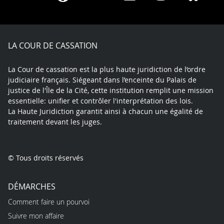
on
on
on
on
on
on
Facebook
X
Youtube
LinkedIn
Instagram
Blue
play
LA COUR DE CASSATION
La Cour de cassation est la plus haute juridiction de l’ordre
judiciaire français. Siégeant dans l’enceinte du Palais de
justice de l'Île de la Cité, cette institution remplit une mission
essentielle: unifier et contrôler l'interprétation des lois.
La Haute Juridiction garantit ainsi à chacun une égalité de
traitement devant les juges.
© Tous droits réservés
DÉMARCHES
Comment faire un pourvoi
Suivre mon affaire