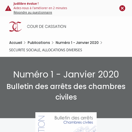
Panneau de gestion des cookies
Aller
Judilibre évolue !
Aidez-nous à l'améliorer en 2 minutes
au
Répondre au questionnaire
contenu
principal
Accueil
Publications
Numéro 1 - Janvier 2020
SECURITE SOCIALE, ALLOCATIONS DIVERSES
Numéro 1 - Janvier 2020
Bulletin des arrêts des chambres
civiles