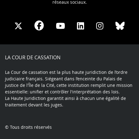
réseaux sociaux.
Share
Share
Share
Share
Sha
Share
on
on
on
on
on
on
Facebook
X
Youtube
LinkedIn
Instagram
Blue
play
LA COUR DE CASSATION
La Cour de cassation est la plus haute juridiction de l’ordre
judiciaire français. Siégeant dans l’enceinte du Palais de
justice de l'Île de la Cité, cette institution remplit une mission
essentielle: unifier et contrôler l'interprétation des lois.
La Haute Juridiction garantit ainsi à chacun une égalité de
traitement devant les juges.
© Tous droits réservés