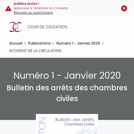
Panneau de gestion des cookies
Aller
Judilibre évolue !
Aidez-nous à l'améliorer en 2 minutes
au
Répondre au questionnaire
contenu
principal
Accueil
Publications
Numéro 1 - Janvier 2020
ACCIDENT DE LA CIRCULATION
Numéro 1 - Janvier 2020
Bulletin des arrêts des chambres
civiles