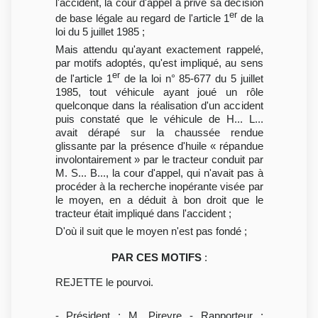
l'accident, la cour d'appel a privé sa décision
er
de base légale au regard de l'article 1
de la
loi du 5 juillet 1985 ;
Mais attendu qu'ayant exactement rappelé,
par motifs adoptés, qu'est impliqué, au sens
er
de l'article 1
de la loi n° 85-677 du 5 juillet
1985, tout véhicule ayant joué un rôle
quelconque dans la réalisation d'un accident
puis constaté que le véhicule de H... L...
avait dérapé sur la chaussée rendue
glissante par la présence d'huile « répandue
involontairement » par le tracteur conduit par
M. S... B..., la cour d'appel, qui n'avait pas à
procéder à la recherche inopérante visée par
le moyen, en a déduit à bon droit que le
tracteur était impliqué dans l'accident ;
D'où il suit que le moyen n'est pas fondé ;
PAR CES MOTIFS
:
REJETTE le pourvoi.
- Président : M. Pireyre - Rapporteur :