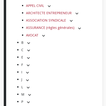
APPEL CIVIL
ARCHITECTE ENTREPRENEUR
ASSOCIATION SYNDICALE
ASSURANCE (règles générales)
AVOCAT
B
C
E
F
I
J
L
M
P