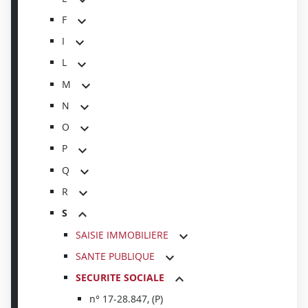
F
I
L
M
N
O
P
Q
R
S
SAISIE IMMOBILIERE
SANTE PUBLIQUE
SECURITE SOCIALE
n° 17-28.847, (P)