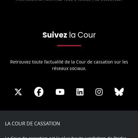
Suivez
la Cour
Retrouvez toute l’actualité de la Cour de cassation sur les
réseaux sociaux.
Share
Share
Share
Share
Sha
Share
on
on
on
on
on
on
Facebook
X
Youtube
LinkedIn
Instagram
Blue
play
LA COUR DE CASSATION