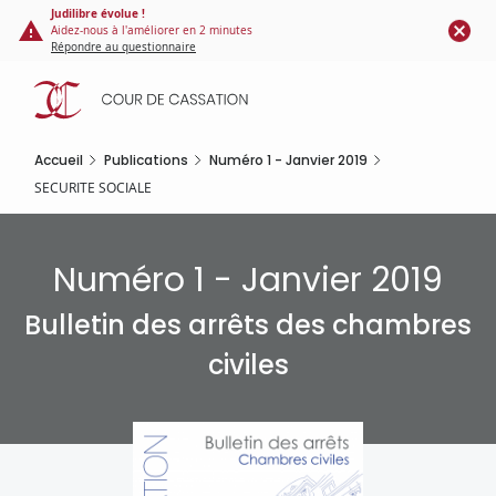
Panneau de gestion des cookies
Aller
Judilibre évolue !
Aidez-nous à l'améliorer en 2 minutes
au
Répondre au questionnaire
contenu
principal
Accueil
Publications
Numéro 1 - Janvier 2019
SECURITE SOCIALE
Numéro 1 - Janvier 2019
Bulletin des arrêts des chambres
civiles