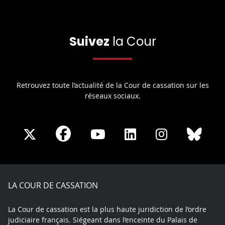
Suivez
la Cour
Retrouvez toute l’actualité de la Cour de cassation sur les
réseaux sociaux.
Share
Share
Share
Share
Sha
Share
on
on
on
on
on
on
Facebook
X
Youtube
LinkedIn
Instagram
Blue
play
LA COUR DE CASSATION
La Cour de cassation est la plus haute juridiction de l’ordre
judiciaire français. Siégeant dans l’enceinte du Palais de