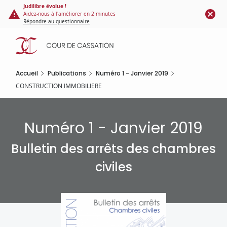
Panneau de gestion des cookies
Aller
Judilibre évolue !
Aidez-nous à l'améliorer en 2 minutes
au
Répondre au questionnaire
contenu
principal
Accueil
Publications
Numéro 1 - Janvier 2019
CONSTRUCTION IMMOBILIERE
Numéro 1 - Janvier 2019
Bulletin des arrêts des chambres
civiles