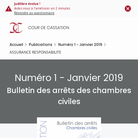
Panneau de gestion des cookies
Aller
Judilibre évolue !
Aidez-nous à l'améliorer en 2 minutes
au
Répondre au questionnaire
contenu
principal
Accueil
Publications
Numéro 1 - Janvier 2019
ASSURANCE RESPONSABILITE
Numéro 1 - Janvier 2019
Bulletin des arrêts des chambres
civiles