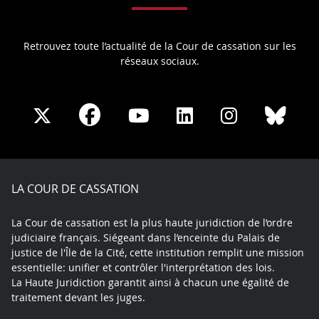
Retrouvez toute l’actualité de la Cour de cassation sur les
réseaux sociaux.
Share
Share
Share
Share
Sha
Share
on
on
on
on
on
on
Facebook
X
Youtube
LinkedIn
Instagram
Blue
play
LA COUR DE CASSATION
La Cour de cassation est la plus haute juridiction de l’ordre
judiciaire français. Siégeant dans l’enceinte du Palais de
justice de l'Île de la Cité, cette institution remplit une mission
essentielle: unifier et contrôler l'interprétation des lois.
La Haute Juridiction garantit ainsi à chacun une égalité de
traitement devant les juges.