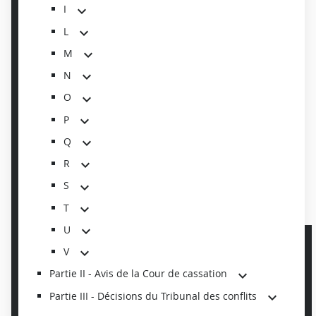
I
L
M
N
O
P
Q
R
S
T
U
V
Partie II - Avis de la Cour de cassation
Partie III - Décisions du Tribunal des conflits