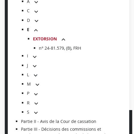
A
C
D
E
EXTORSION
n° 24-81.579, (B), FRH
I
J
L
M
P
R
S
Partie II - Avis de la Cour de cassation
Partie III - Décisions des commissions et