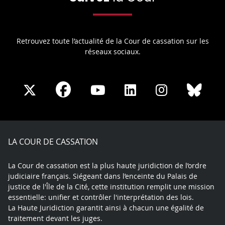
Retrouvez toute l’actualité de la Cour de cassation sur les
réseaux sociaux.
Share
Share
Share
Share
Sha
Share
on
on
on
on
on
on
Facebook
X
Youtube
LinkedIn
Instagram
Blue
play
LA COUR DE CASSATION
La Cour de cassation est la plus haute juridiction de l’ordre
judiciaire français. Siégeant dans l’enceinte du Palais de
justice de l'Île de la Cité, cette institution remplit une mission
essentielle: unifier et contrôler l'interprétation des lois.
La Haute Juridiction garantit ainsi à chacun une égalité de
traitement devant les juges.