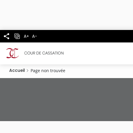
Panneau de gestion des cookies
Aller
au
contenu
principal
A+
A-
Accueil
Page non trouvée