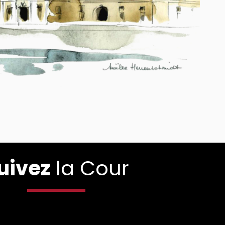
uivez
la Cour