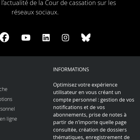
l’actualité de la Cour de cassation sur les
réseaux sociaux.
re
Share
Share
Share
Share
Share
on
on
on
on
on
Facebook
Youtube
LinkedIn
Instagram
Bluesky
play
INFORMATIONS
Optimisez votre expérience
rche
utilisateur en vous créant un
ptions
compte personnel : gestion de vos
notifications et de vos
sonnel
abonnements, prise de notes à
en ligne
partir de n’importe quelle page
consultée, création de dossiers
thématiques, enregistrement de