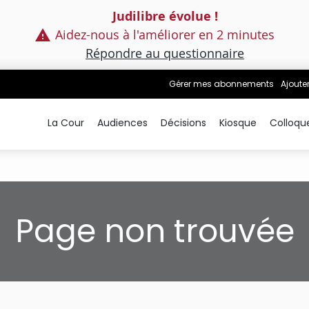
Judilibre évolue !
Aidez-nous à l'améliorer en 2 minutes
Répondre au questionnaire
Gérer mes abonnements
Ajoute
La Cour
Audiences
Décisions
Kiosque
Colloqu
Page non trouvée