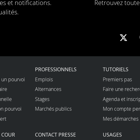
s et notifications.
Retrouvez toute 
alités.
Sha
on
X
PROFESSIONNELS
TUTORIELS
 un pourvoi
Emplois
Premiers pas
aire
Alternances
Faire une reche
nnelle
Stages
Agenda et inscri
on pourvoi
Marchés publics
Mon compte per
ert
Mes démarches 
A COUR
CONTACT PRESSE
USAGES