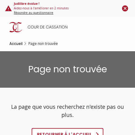
Panneau de gestion des cookies
Aller
Judilibre évolue !
Aidez-nous à l'améliorer en 2 minutes
au
Répondre au questionnaire
contenu
principal
Accueil
Page non trouvée
Page non trouvée
La page que vous recherchez n'existe pas ou
plus.
RETOURNER À L'ACCUEIL