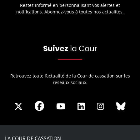
Restez informé en personnalisant vos alertes et
notifications. Abonnez-vous à toutes nos actualités.
Suivez
la Cour
Retrouvez toute l’actualité de la Cour de cassation sur les
réseaux sociaux.
Share
Share
Share
Share
Sha
Share
on
on
on
on
on
on
Facebook
X
Youtube
LinkedIn
Instagram
Blue
play
LA COUR DE CASSATION