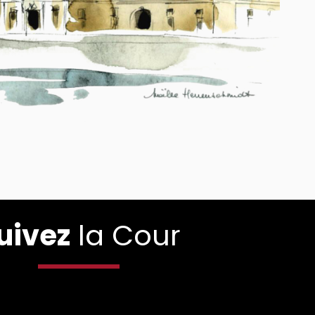
uivez
la Cour