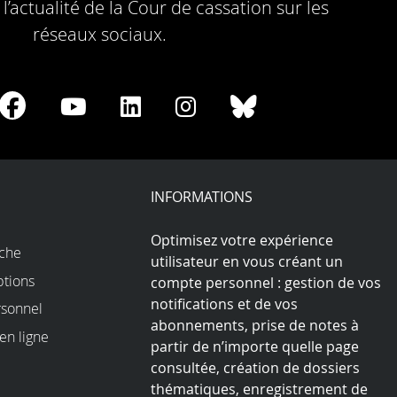
l’actualité de la Cour de cassation sur les
réseaux sociaux.
re
Share
Share
Share
Share
Share
on
on
on
on
on
Facebook
Youtube
LinkedIn
Instagram
Bluesky
play
INFORMATIONS
Optimisez votre expérience
rche
utilisateur en vous créant un
ptions
compte personnel : gestion de vos
notifications et de vos
sonnel
abonnements, prise de notes à
en ligne
partir de n’importe quelle page
consultée, création de dossiers
thématiques, enregistrement de