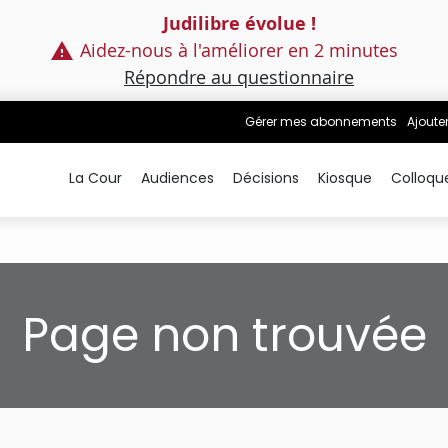
Judilibre évolue !
Aidez-nous à l'améliorer en 2 minutes
Répondre au questionnaire
Gérer mes abonnements
Ajoute
La Cour
Audiences
Décisions
Kiosque
Colloqu
Page non trouvée