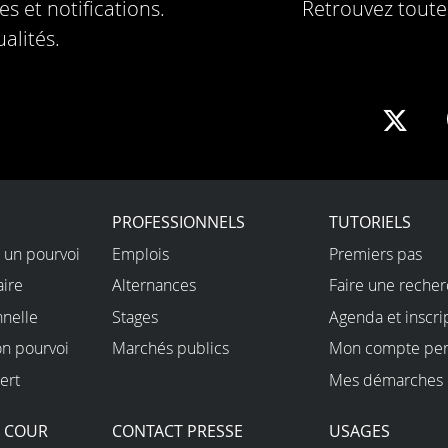
s et notifications.
Retrouvez toute 
alités.
Sha
on
X
PROFESSIONNELS
TUTORIELS
 un pourvoi
Emplois
Premiers pas
aire
Alternances
Faire une reche
nnelle
Stages
Agenda et inscri
on pourvoi
Marchés publics
Mon compte per
ert
Mes démarches 
A COUR
CONTACT PRESSE
USAGES