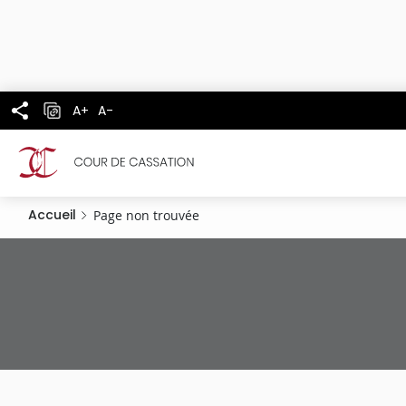
Panneau de gestion des cookies
Aller
au
contenu
principal
A+
A-
Accueil
Page non trouvée