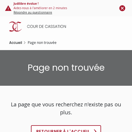
Panneau de gestion des cookies
Aller
Judilibre évolue !
Aidez-nous à l'améliorer en 2 minutes
au
Répondre au questionnaire
contenu
principal
Accueil
Page non trouvée
Page non trouvée
La page que vous recherchez n'existe pas ou
plus.
RETOURNER À L'ACCUEIL