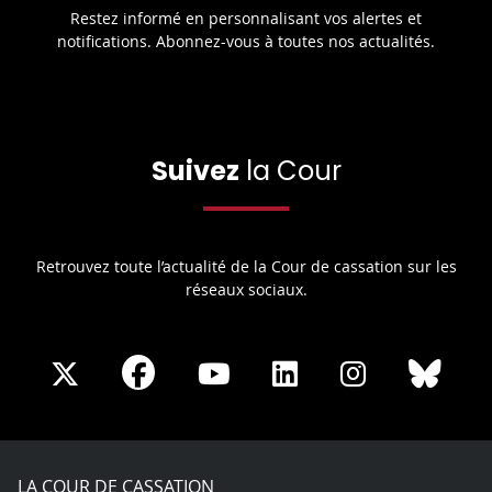
Restez informé en personnalisant vos alertes et
notifications. Abonnez-vous à toutes nos actualités.
Suivez
la Cour
Retrouvez toute l’actualité de la Cour de cassation sur les
réseaux sociaux.
Share
Share
Share
Share
Sha
Share
on
on
on
on
on
on
Facebook
X
Youtube
LinkedIn
Instagram
Blue
play
LA COUR DE CASSATION