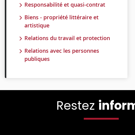
Responsabilité et quasi-contrat
Biens - propriété littéraire et
artistique
Relations du travail et protection
Relations avec les personnes
publiques
Restez
infor