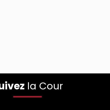
uivez
la Cour