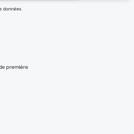
de données.
x de première