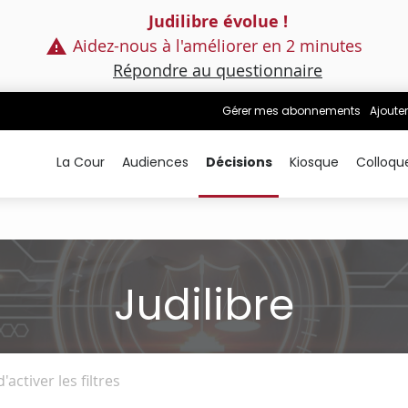
Judilibre évolue !
Aidez-nous à l'améliorer en 2 minutes
Répondre au questionnaire
Gérer mes abonnements
Ajouter
La Cour
Audiences
Décisions
Kiosque
Colloqu
Judilibre