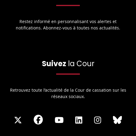
Restez informé en personnalisant vos alertes et
notifications. Abonnez-vous à toutes nos actualités.
Suivez
la Cour
Retrouvez toute l’actualité de la Cour de cassation sur les
réseaux sociaux.
Share
Share
Share
Share
Sha
Share
on
on
on
on
on
on