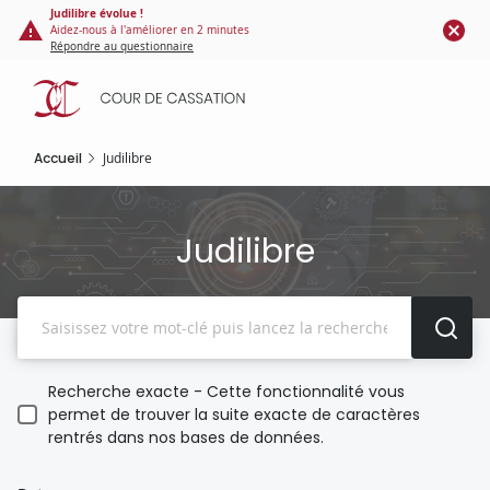
Panneau de gestion des cookies
Aller
Judilibre évolue !
Aidez-nous à l'améliorer en 2 minutes
au
Répondre au questionnaire
contenu
principal
Accueil
Judilibre
Judilibre
Recherche
Recherche exacte - Cette fonctionnalité vous
permet de trouver la suite exacte de caractères
rentrés dans nos bases de données.