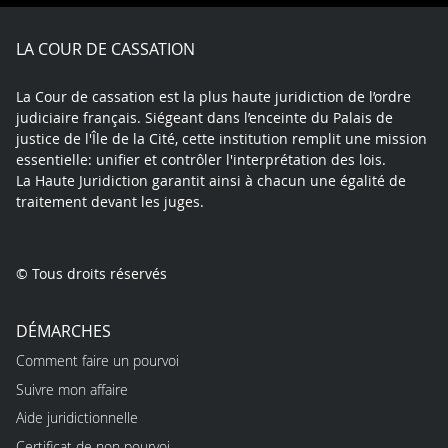
Facebook
X
Youtube
LinkedIn
Instagram
Blue
play
LA COUR DE CASSATION
La Cour de cassation est la plus haute juridiction de l’ordre
judiciaire français. Siégeant dans l’enceinte du Palais de
justice de l'Île de la Cité, cette institution remplit une mission
essentielle: unifier et contrôler l'interprétation des lois.
La Haute Juridiction garantit ainsi à chacun une égalité de
traitement devant les juges.
© Tous droits réservés
DÉMARCHES
Comment faire un pourvoi
Suivre mon affaire
Aide juridictionnelle
Certificat de non pourvoi