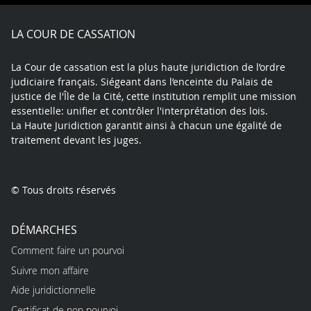
Facebook
X
Youtube
LinkedIn
Instagram
Blue
play
LA COUR DE CASSATION
La Cour de cassation est la plus haute juridiction de l’ordre
judiciaire français. Siégeant dans l’enceinte du Palais de
justice de l'Île de la Cité, cette institution remplit une mission
essentielle: unifier et contrôler l'interprétation des lois.
La Haute Juridiction garantit ainsi à chacun une égalité de
traitement devant les juges.
© Tous droits réservés
DÉMARCHES
Comment faire un pourvoi
Suivre mon affaire
Aide juridictionnelle
Certificat de non pourvoi