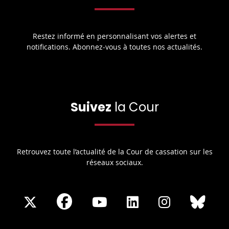
Restez informé en personnalisant vos alertes et
notifications. Abonnez-vous à toutes nos actualités.
Suivez
la Cour
Retrouvez toute l’actualité de la Cour de cassation sur les
réseaux sociaux.
Share
Share
Share
Share
Sha
Share
on
on
on
on
on
on