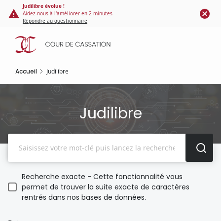
Panneau de gestion des cookies
Aller
Judilibre évolue !
Aidez-nous à l'améliorer en 2 minutes
au
Répondre au questionnaire
contenu
principal
Accueil
Judilibre
Judilibre
Recherche
Recherche exacte - Cette fonctionnalité vous
permet de trouver la suite exacte de caractères
rentrés dans nos bases de données.