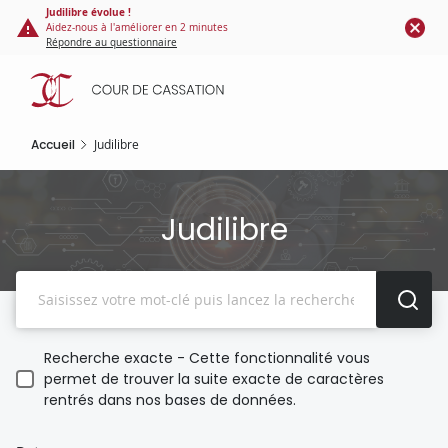
Panneau de gestion des cookies
Aller
Judilibre évolue !
Aidez-nous à l'améliorer en 2 minutes
au
Répondre au questionnaire
contenu
principal
Accueil
Judilibre
Judilibre
Recherche
Recherche exacte - Cette fonctionnalité vous
permet de trouver la suite exacte de caractères
rentrés dans nos bases de données.