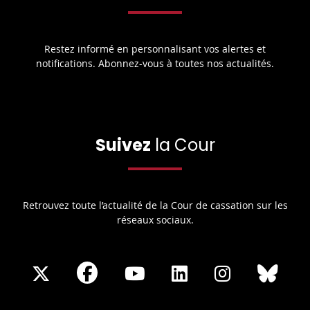
Restez informé en personnalisant vos alertes et
notifications. Abonnez-vous à toutes nos actualités.
Suivez
la Cour
Retrouvez toute l’actualité de la Cour de cassation sur les
réseaux sociaux.
Share
Share
Share
Share
Sha
Share
on
on
on
on
on
on