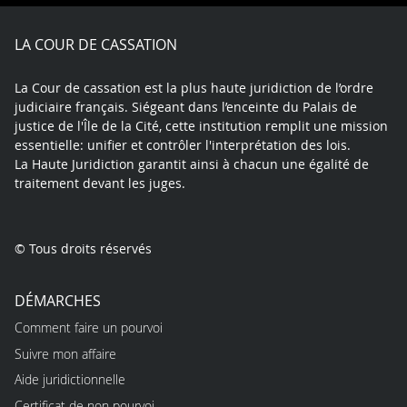
Facebook
X
Youtube
LinkedIn
Instagram
Blue
play
LA COUR DE CASSATION
La Cour de cassation est la plus haute juridiction de l’ordre
judiciaire français. Siégeant dans l’enceinte du Palais de
justice de l'Île de la Cité, cette institution remplit une mission
essentielle: unifier et contrôler l'interprétation des lois.
La Haute Juridiction garantit ainsi à chacun une égalité de
traitement devant les juges.
© Tous droits réservés
DÉMARCHES
Comment faire un pourvoi
Suivre mon affaire
Aide juridictionnelle
Certificat de non pourvoi