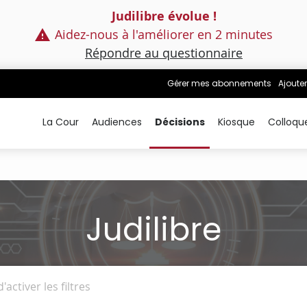
Judilibre évolue !
Aidez-nous à l'améliorer en 2 minutes
Répondre au questionnaire
Gérer mes abonnements
Ajouter
La Cour
Audiences
Décisions
Kiosque
Colloqu
Judilibre