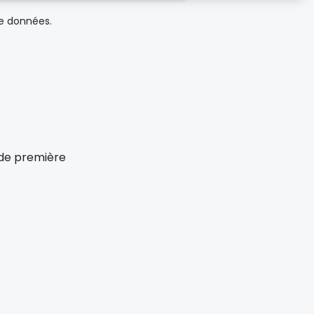
de données.
x de première