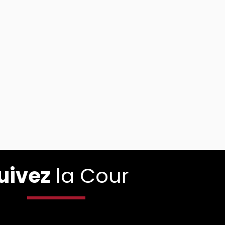
uivez
la Cour