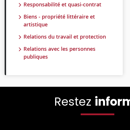
Responsabilité et quasi-contrat
Biens - propriété littéraire et
artistique
Relations du travail et protection
Relations avec les personnes
publiques
Restez
infor