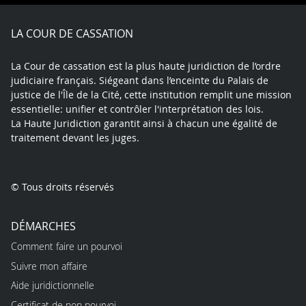
Facebook
X
Youtube
LinkedIn
Instagram
Blue
play
LA COUR DE CASSATION
La Cour de cassation est la plus haute juridiction de l’ordre
judiciaire français. Siégeant dans l’enceinte du Palais de
justice de l'Île de la Cité, cette institution remplit une mission
essentielle: unifier et contrôler l'interprétation des lois.
La Haute Juridiction garantit ainsi à chacun une égalité de
traitement devant les juges.
© Tous droits réservés
DÉMARCHES
Comment faire un pourvoi
Suivre mon affaire
Aide juridictionnelle
Certificat de non pourvoi