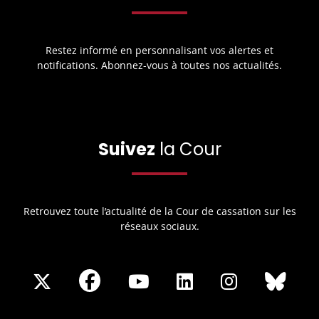
Restez informé en personnalisant vos alertes et
notifications. Abonnez-vous à toutes nos actualités.
Suivez
la Cour
Retrouvez toute l’actualité de la Cour de cassation sur les
réseaux sociaux.
Share
Share
Share
Share
Sha
Share
on
on
on
on
on
on