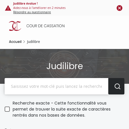
Panneau de gestion des cookies
Aller
Judilibre évolue !
Aidez-nous à l'améliorer en 2 minutes
au
Répondre au questionnaire
contenu
principal
Accueil
Judilibre
Judilibre
Recherche
Recherche exacte - Cette fonctionnalité vous
permet de trouver la suite exacte de caractères
rentrés dans nos bases de données.