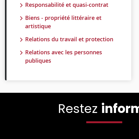
Responsabilité et quasi-contrat
Biens - propriété littéraire et
artistique
Relations du travail et protection
Relations avec les personnes
publiques
Restez
infor