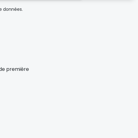
de données.
x de première