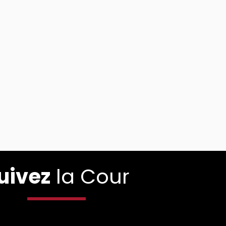
uivez
la Cour