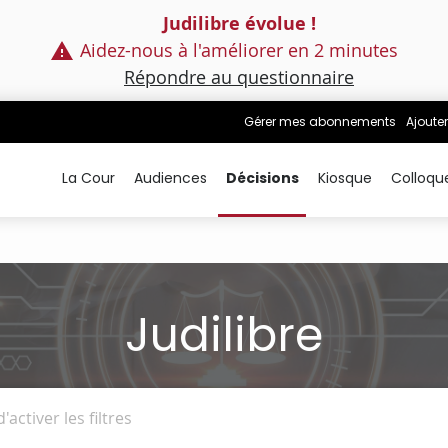
Judilibre évolue !
Aidez-nous à l'améliorer en 2 minutes
Répondre au questionnaire
Gérer mes abonnements
Ajouter
La Cour
Audiences
Décisions
Kiosque
Colloqu
Judilibre