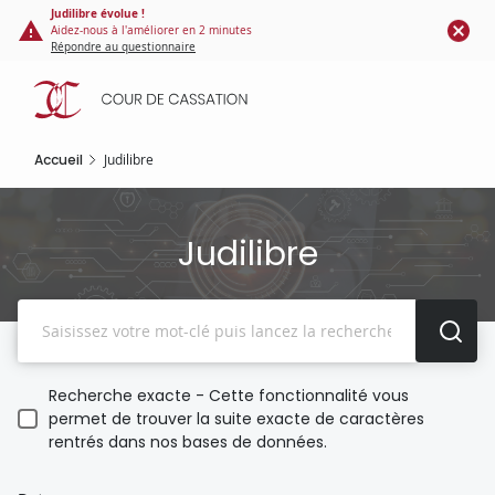
Panneau de gestion des cookies
Aller
Judilibre évolue !
Aidez-nous à l'améliorer en 2 minutes
au
Répondre au questionnaire
contenu
principal
Accueil
Judilibre
Judilibre
Recherche
Recherche exacte - Cette fonctionnalité vous
permet de trouver la suite exacte de caractères
rentrés dans nos bases de données.