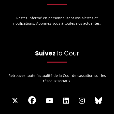
Restez informé en personnalisant vos alertes et
notifications. Abonnez-vous à toutes nos actualités.
Suivez
la Cour
Retrouvez toute l’actualité de la Cour de cassation sur les
réseaux sociaux.
Share
Share
Share
Share
Sha
Share
on
on
on
on
on
on