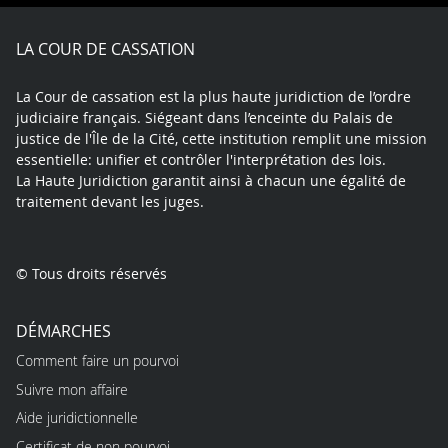
Facebook
X
Youtube
LinkedIn
Instagram
Blue
play
LA COUR DE CASSATION
La Cour de cassation est la plus haute juridiction de l’ordre
judiciaire français. Siégeant dans l’enceinte du Palais de
justice de l'Île de la Cité, cette institution remplit une mission
essentielle: unifier et contrôler l'interprétation des lois.
La Haute Juridiction garantit ainsi à chacun une égalité de
traitement devant les juges.
© Tous droits réservés
DÉMARCHES
Comment faire un pourvoi
Suivre mon affaire
Aide juridictionnelle
Certificat de non pourvoi