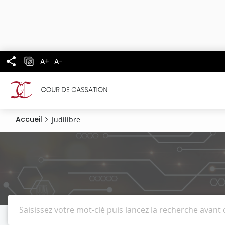
Panneau de gestion des cookies
Aller
au
contenu
principal
A+
A-
Accueil
Judilibre
Recherche