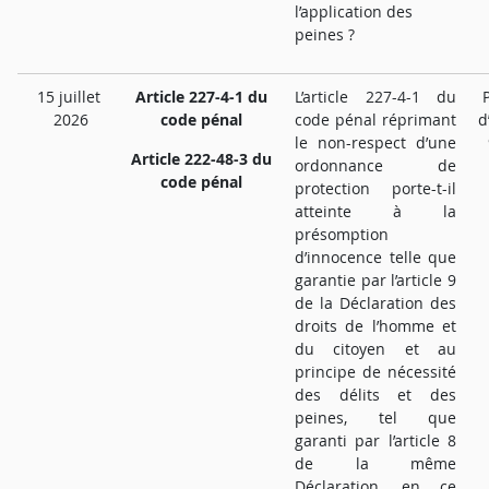
l’application des
peines ?
15 juillet
Article 227-4-1 du
L’article 227-4-1 du
2026
code pénal
code pénal réprimant
d
le non-respect d’une
Article 222-48-3 du
ordonnance de
code pénal
protection porte-t-il
atteinte à la
présomption
d’innocence telle que
garantie par l’article 9
de la Déclaration des
droits de l’homme et
du citoyen et au
principe de nécessité
des délits et des
peines, tel que
garanti par l’article 8
de la même
Déclaration, en ce