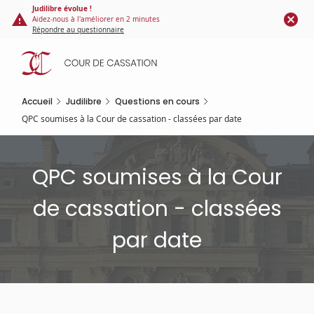
Panneau de gestion des cookies
Aller
Judilibre évolue !
Aidez-nous à l'améliorer en 2 minutes
au
Répondre au questionnaire
contenu
principal
Accueil
Judilibre
Questions en cours
QPC soumises à la Cour de cassation - classées par date
QPC soumises à la Cour
de cassation - classées
par date