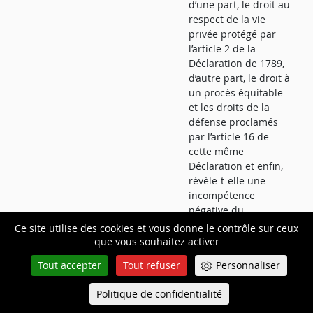
d’une part, le droit au
respect de la vie
privée protégé par
l’article 2 de la
Déclaration de 1789,
d’autre part, le droit à
un procès équitable
et les droits de la
défense proclamés
par l’article 16 de
cette même
Déclaration et enfin,
révèle-t-elle une
incompétence
négative du
législateur, affectant
Ce site utilise des cookies et vous donne le contrôle sur ceux
ces mêmes droits et
que vous souhaitez activer
libertés ?
Tout accepter
Tout refuser
Personnaliser
15 juillet
Articles 379-4 et
Les articles 379-4,
Politique de confidentialité
Queue-Fair
2026
379-5 du code de
alinéa 1, et 379-5 du
Menu
procédure pénale
code de procédure
D