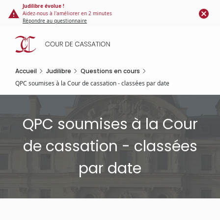
Panneau de gestion des cookies
Aller
Judilibre évolue !
Aidez-nous à l'améliorer en 2 minutes
au
Répondre au questionnaire
contenu
principal
Accueil
Judilibre
Questions en cours
QPC soumises à la Cour de cassation - classées par date
QPC soumises à la Cour
de cassation - classées
par date