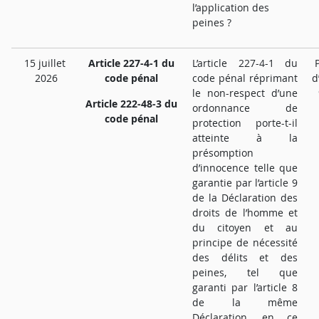
l’application des
peines ?
15 juillet
Article 227-4-1 du
L’article 227-4-1 du
2026
code pénal
code pénal réprimant
d
le non-respect d’une
Article 222-48-3 du
ordonnance de
code pénal
protection porte-t-il
atteinte à la
présomption
d’innocence telle que
garantie par l’article 9
de la Déclaration des
droits de l’homme et
du citoyen et au
principe de nécessité
des délits et des
peines, tel que
garanti par l’article 8
de la même
Déclaration, en ce