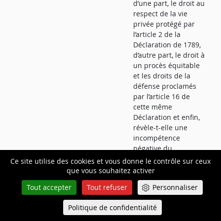
d’une part, le droit au
respect de la vie
privée protégé par
l’article 2 de la
Déclaration de 1789,
d’autre part, le droit à
un procès équitable
et les droits de la
défense proclamés
par l’article 16 de
cette même
Déclaration et enfin,
révèle-t-elle une
incompétence
négative du
législateur, affectant
Ce site utilise des cookies et vous donne le contrôle sur ceux
ces mêmes droits et
que vous souhaitez activer
libertés ?
Tout accepter
Tout refuser
Personnaliser
15 juillet
Articles 379-4 et
Les articles 379-4,
Politique de confidentialité
Queue-Fair
2026
379-5 du code de
alinéa 1, et 379-5 du
Menu
procédure pénale
code de procédure
D