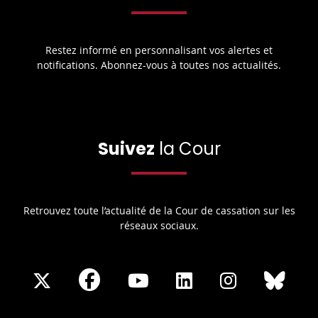
Restez informé en personnalisant vos alertes et
notifications. Abonnez-vous à toutes nos actualités.
Suivez
la Cour
Retrouvez toute l’actualité de la Cour de cassation sur les
réseaux sociaux.
Share
Share
Share
Share
Sha
Share
on
on
on
on
on
on