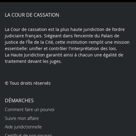
Facebook
X
Youtube
LinkedIn
Instagram
Blue
play
LA COUR DE CASSATION
La Cour de cassation est la plus haute juridiction de l’ordre
judiciaire français. Siégeant dans l’enceinte du Palais de
justice de l'Île de la Cité, cette institution remplit une mission
essentielle: unifier et contrôler l'interprétation des lois.
La Haute Juridiction garantit ainsi à chacun une égalité de
traitement devant les juges.
© Tous droits réservés
DÉMARCHES
Comment faire un pourvoi
Suivre mon affaire
Aide juridictionnelle
Certificat de non pourvoi