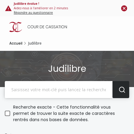
Panneau de gestion des cookies
Aller
Judilibre évolue !
Aidez-nous à l'améliorer en 2 minutes
au
Répondre au questionnaire
contenu
principal
Accueil
Judilibre
Judilibre
Recherche
Recherche exacte - Cette fonctionnalité vous
permet de trouver la suite exacte de caractères
rentrés dans nos bases de données.