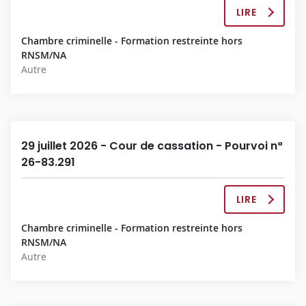
P
LIRE
L
L
A
È
Chambre criminelle - Formation restreinte hors
D
T
RNSM/NA
É
E
Autre
C
I
S
I
O
N
29 juillet 2026 - Cour de cassation - Pourvoi n°
C
26-83.291
O
M
P
LIRE
L
L
A
È
Chambre criminelle - Formation restreinte hors
D
T
RNSM/NA
É
E
Autre
C
I
S
I