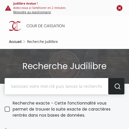
Panneau de gestion des cookies
Aller
Judilibre évolue !
Aidez-nous à l'améliorer en 2 minutes
au
Répondre au questionnaire
contenu
principal
Accueil
Recherche Judilibre
Recherche Judilibre
Recherche
Recherche exacte - Cette fonctionnalité vous
permet de trouver la suite exacte de caractères
rentrés dans nos bases de données.