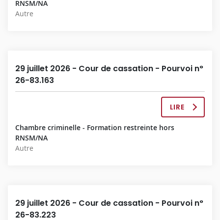
T
RNSM/NA
É
E
Autre
C
I
S
I
O
N
29 juillet 2026 - Cour de cassation - Pourvoi n°
C
26-83.163
O
M
P
LIRE
L
L
A
È
Chambre criminelle - Formation restreinte hors
D
T
RNSM/NA
É
E
Autre
C
I
S
I
O
N
29 juillet 2026 - Cour de cassation - Pourvoi n°
C
26-83.223