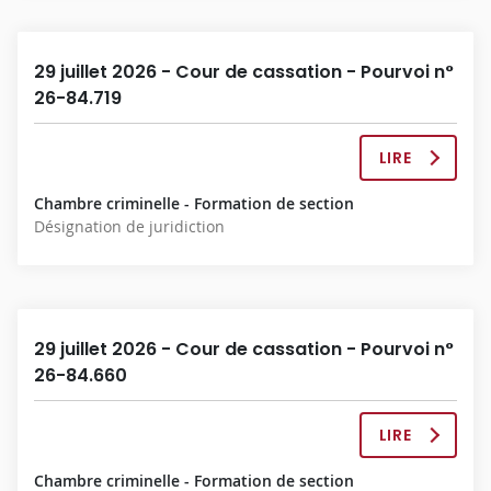
I
O
N
29 juillet 2026 - Cour de cassation - Pourvoi n°
C
26-84.719
O
M
P
LIRE
L
L
A
È
Chambre criminelle - Formation de section
D
T
Désignation de juridiction
É
E
C
I
S
I
O
29 juillet 2026 - Cour de cassation - Pourvoi n°
N
26-84.660
C
O
M
LIRE
L
P
A
L
Chambre criminelle - Formation de section
D