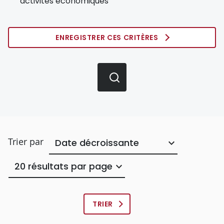
activités économiques
ENREGISTRER CES CRITÈRES
Trier par
Nombre
de
résulats
par
page