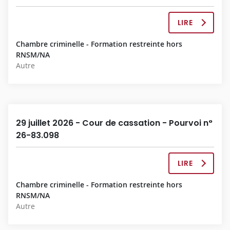
O
M
P
LIRE
L
L
A
È
Chambre criminelle - Formation restreinte hors
D
T
RNSM/NA
É
E
Autre
C
I
S
I
O
N
29 juillet 2026 - Cour de cassation - Pourvoi n°
C
26-83.098
O
M
P
LIRE
L
L
A
È
Chambre criminelle - Formation restreinte hors
D
T
RNSM/NA
É
E
Autre
C
I
S