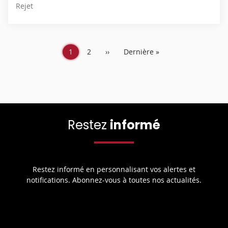
È
Rejet
É
T
C
E
I
S
I
Page
1
Page
2
Page
››
Dernière
Dernière »
O
courante
suivante
page
N
C
O
M
P
Restez
informé
L
È
T
E
Restez informé en personnalisant vos alertes et
notifications. Abonnez-vous à toutes nos actualités.