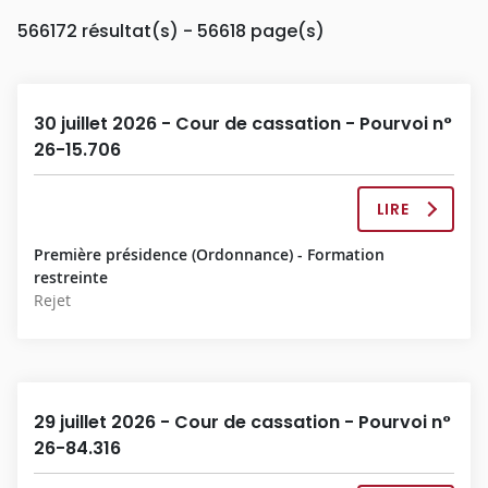
566172
résultat(s) - 56618 page(s)
30 juillet 2026 - Cour de cassation - Pourvoi n°
26-15.706
LIRE
L
A
Première présidence (Ordonnance) - Formation
D
restreinte
É
Rejet
C
I
S
I
O
N
29 juillet 2026 - Cour de cassation - Pourvoi n°
C
26-84.316
O
M