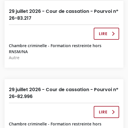
O
N
29 juillet 2026 - Cour de cassation - Pourvoi n°
C
26-83.217
O
M
P
LIRE
L
L
A
È
Chambre criminelle - Formation restreinte hors
D
T
RNSM/NA
É
E
Autre
C
I
S
I
O
N
29 juillet 2026 - Cour de cassation - Pourvoi n°
C
26-82.996
O
M
P
LIRE
L
L
A
È
Chambre criminelle - Formation restreinte hors
D