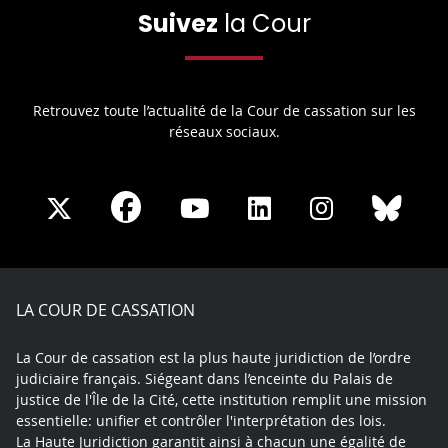
Suivez
la Cour
Retrouvez toute l’actualité de la Cour de cassation sur les
réseaux sociaux.
Share
Share
Share
Share
Sha
Share
on
on
on
on
on
on
Facebook
X
Youtube
LinkedIn
Instagram
Blue
play
LA COUR DE CASSATION
La Cour de cassation est la plus haute juridiction de l’ordre
judiciaire français. Siégeant dans l’enceinte du Palais de
justice de l'Île de la Cité, cette institution remplit une mission
essentielle: unifier et contrôler l'interprétation des lois.
La Haute Juridiction garantit ainsi à chacun une égalité de