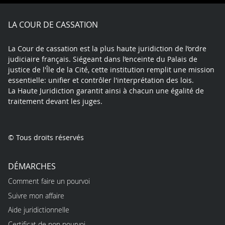
Facebook
X
Youtube
LinkedIn
Instagram
Blue
play
LA COUR DE CASSATION
La Cour de cassation est la plus haute juridiction de l’ordre
judiciaire français. Siégeant dans l’enceinte du Palais de
justice de l'Île de la Cité, cette institution remplit une mission
essentielle: unifier et contrôler l'interprétation des lois.
La Haute Juridiction garantit ainsi à chacun une égalité de
traitement devant les juges.
© Tous droits réservés
DÉMARCHES
Comment faire un pourvoi
Suivre mon affaire
Aide juridictionnelle
Certificat de non pourvoi