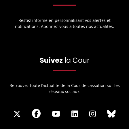
Restez informé en personnalisant vos alertes et
notifications. Abonnez-vous à toutes nos actualités.
Suivez
la Cour
Retrouvez toute l’actualité de la Cour de cassation sur les
réseaux sociaux.
Share
Share
Share
Share
Sha
Share
on
on
on
on
on
on