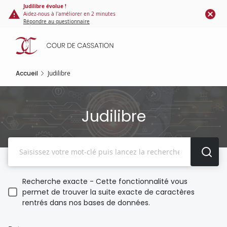
Panneau de gestion des cookies
Aller
Judilibre évolue !
Aidez-nous à l'améliorer en 2 minutes
au
Répondre au questionnaire
contenu
principal
Accueil
Judilibre
Judilibre
Recherche
Recherche exacte - Cette fonctionnalité vous
permet de trouver la suite exacte de caractères
rentrés dans nos bases de données.