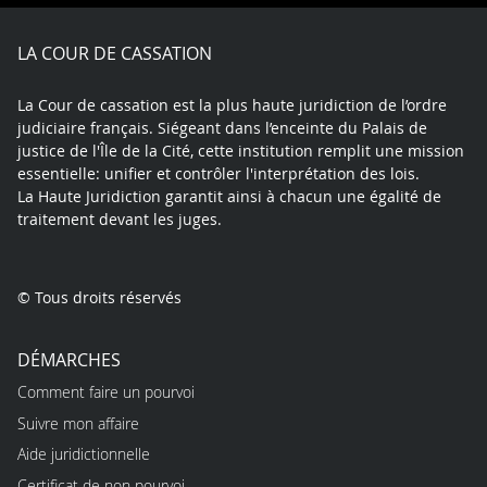
Facebook
X
Youtube
LinkedIn
Instagram
Blue
play
LA COUR DE CASSATION
La Cour de cassation est la plus haute juridiction de l’ordre
judiciaire français. Siégeant dans l’enceinte du Palais de
justice de l'Île de la Cité, cette institution remplit une mission
essentielle: unifier et contrôler l'interprétation des lois.
La Haute Juridiction garantit ainsi à chacun une égalité de
traitement devant les juges.
© Tous droits réservés
DÉMARCHES
Comment faire un pourvoi
Suivre mon affaire
Aide juridictionnelle
Certificat de non pourvoi