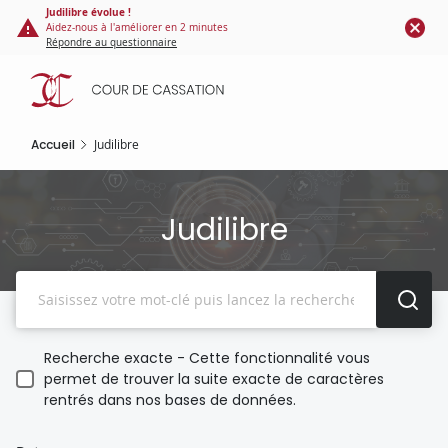
Panneau de gestion des cookies
Aller
Judilibre évolue !
Aidez-nous à l'améliorer en 2 minutes
au
Répondre au questionnaire
contenu
principal
Accueil
Judilibre
Judilibre
Recherche
Recherche exacte - Cette fonctionnalité vous
permet de trouver la suite exacte de caractères
rentrés dans nos bases de données.