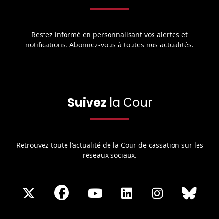
Restez informé en personnalisant vos alertes et
notifications. Abonnez-vous à toutes nos actualités.
Suivez
la Cour
Retrouvez toute l’actualité de la Cour de cassation sur les
réseaux sociaux.
Share
Share
Share
Share
Sha
Share
on
on
on
on
on
on