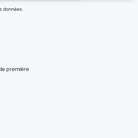
de données.
x de première