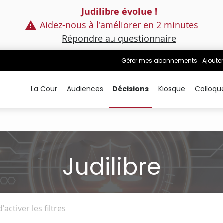
Judilibre évolue !
Aidez-nous à l'améliorer en 2 minutes
Répondre au questionnaire
Gérer mes abonnements
Ajouter
La Cour
Audiences
Décisions
Kiosque
Colloqu
Judilibre