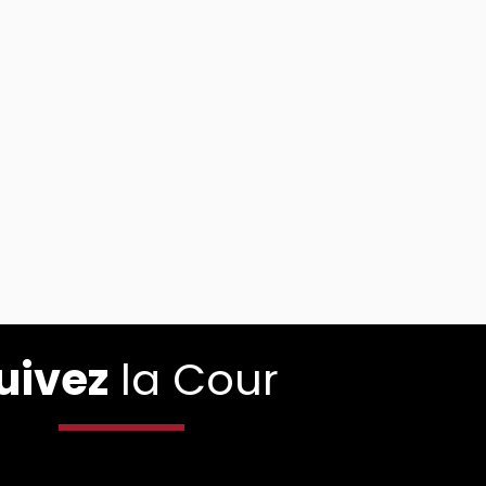
uivez
la Cour