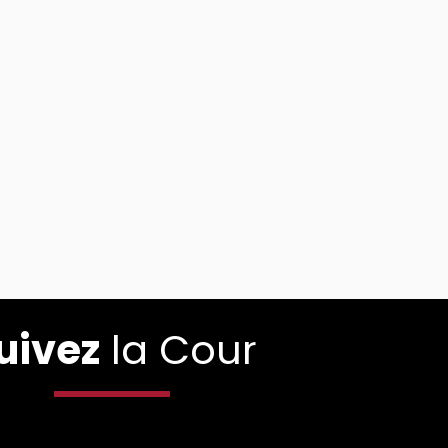
uivez
la Cour