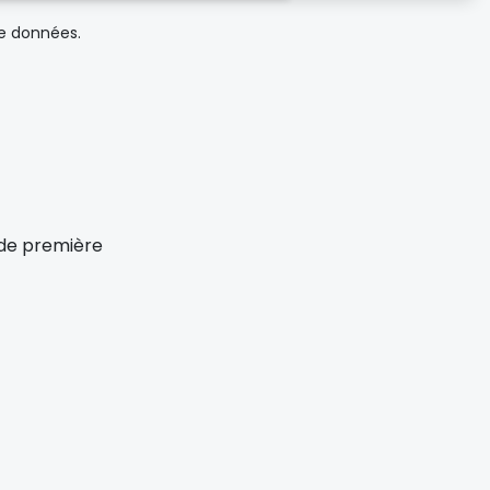
de données.
x de première