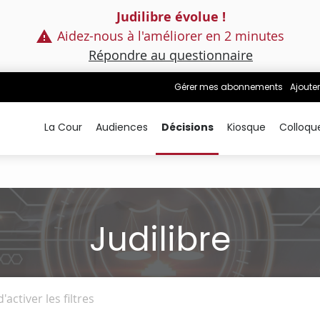
Judilibre évolue !
Aidez-nous à l'améliorer en 2 minutes
Répondre au questionnaire
Gérer mes abonnements
Ajouter
La Cour
Audiences
Décisions
Kiosque
Colloqu
Judilibre